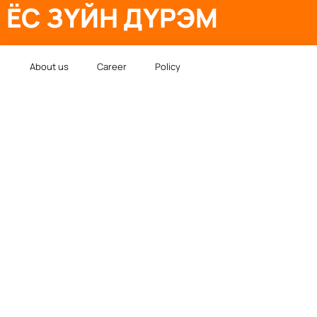
ЁС ЗҮЙН ДҮРЭМ
About us
Career
Policy