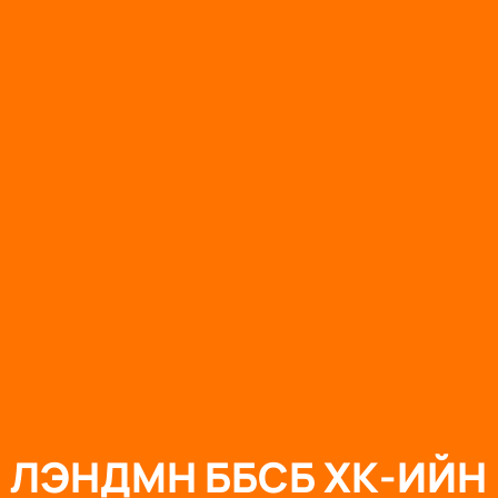
ЛЭНДМН ББСБ ХК-ИЙН