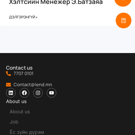
Хэлтсийн Менежер Э.Батзаяа
ДЭЛГЭРЭНГҮЙ »
Contact us
7707 0101
Contact@lend.mn
About us
About us
Job
Ёс зүйн дүрэм