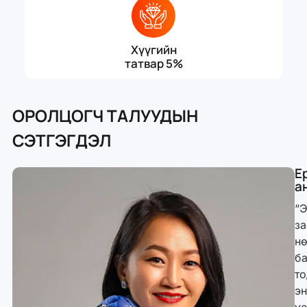
Хүүгийн
татвар 5%
ОРОЛЦОГЧ ТАЛУУДЫН
СЭТГЭГДЭЛ
Е
а
“
за
н
б
т
э
ү