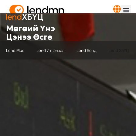
Мөнгөний Үнэ
Цэнээ Өсгөе
Lend Plus
Lend Итгэлцэл
Lend Бонд
Lend ХБҮЦ