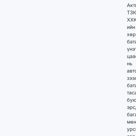
Акт
ТЗ
ХХ
ийн
хөр
бат
үнэ
цаа
нь
авт
зээ
бат
тас
бу
эрс
баг
мөн
урс