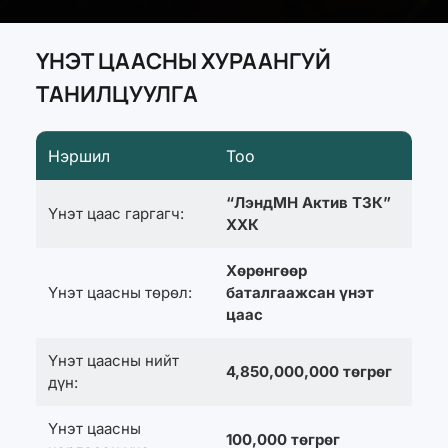
ҮНЭТ ЦААСНЫ ХУРААНГУЙ
ТАНИЛЦУУЛГА
Нэршил
Тоо
“ЛэндМН Актив ТЗК”
Үнэт цаас гаргагч:
ХХК
Хөрөнгөөр
Үнэт цаасны төрөл:
баталгаажсан үнэт
цаас
Үнэт цаасны нийт
4,850,000,000 төгрөг
дүн:
Үнэт цаасны
100,000 төгрөг