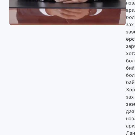
нээ
ари
бол
зах
зээ
өрс
зар
хөг
бол
бий
бол
бай
Хөр
зах
зээ
дээ
нээ
ари
Лэ