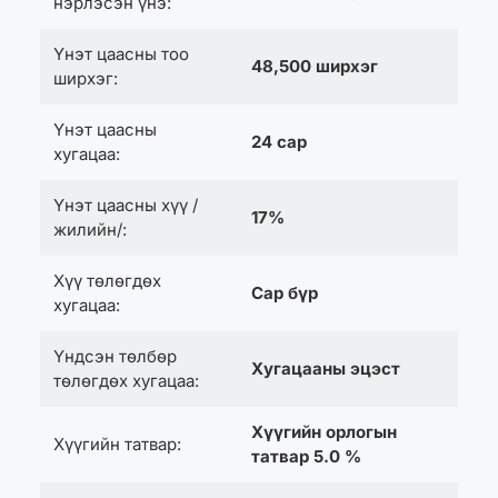
нэрлэсэн үнэ:
Үнэт цаасны тоо
48,500 ширхэг
ширхэг:
Үнэт цаасны
24 сар
хугацаа:
Үнэт цаасны хүү /
17%
жилийн/:
Хүү төлөгдөх
Сар бүр
хугацаа:
Үндсэн төлбөр
Хугацааны эцэст
төлөгдөх хугацаа:
Хүүгийн орлогын
Хүүгийн татвар:
татвар 5.0 %