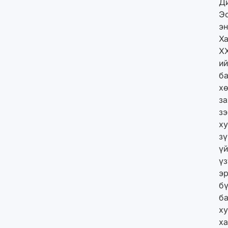
Д
Э
э
Ха
Х
и
ба
х
за
з
ху
зү
үй
үз
э
б
ба
х
х