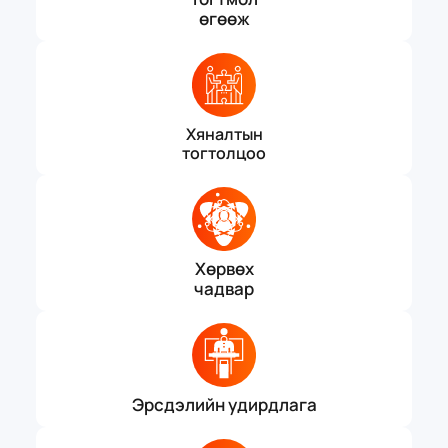
өгөөж
Хяналтын
тогтолцоо
Хөрвөх
чадвар
Эрсдэлийн удирдлага