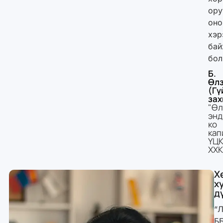
ору
оно
хэр
бай
бол
Б.
Өл
(Гү
зах
"Өл
энд
ко
кап
ҮЦК
ХХ
Х
х
д
“
Б