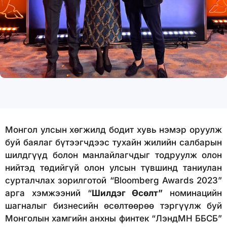
Монгол улсын хөгжилд бодит хувь нэмэр оруулж
буй баялаг бүтээгчдээс тухайн жилийн салбарын
шилдгүүд болон манлайлагчдыг тодруулж олон
нийтэд төдийгүй олон улсын түвшинд таниулан
сурталчлах зорилготой “Bloomberg Awards 2023”
арга хэмжээний “
Шилдэг Өсөлт”
номинацийн
шагналыг бизнесийн өсөлтөөрөө тэргүүлж буй
Монголын хамгийн анхны финтек “ЛэндМН ББСБ”