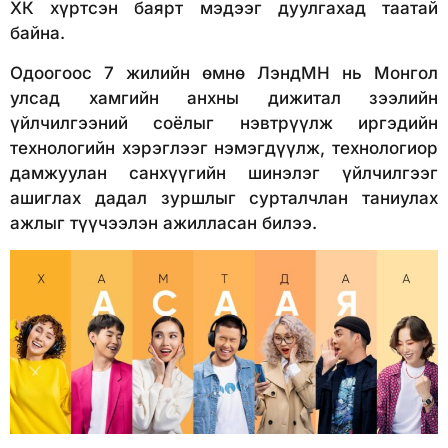
ХК хүртсэн баярт мэдээг дуулгахад таатай
байна.
Одоогоос 7 жилийн өмнө ЛэндМН нь Монгол
улсад хамгийн анхны дижитал зээлийн
үйлчилгээний соёлыг нэвтрүүлж иргэдийн
технологийн хэрэглээг нэмэгдүүлж, технологиор
дамжуулан санхүүгийн шинэлэг үйлчилгээг
ашиглах дадал зуршлыг сурталчлан таниулах
ажлыг түүчээлэн ажилласан билээ.