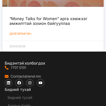
“Money Talks for Women” арга хэмжээг
амжилттай зохион байгууллаа
ДЭЛГЭРЭНГҮЙ »
20/05/2026
Бидэнтэй холбогдох
7707 0101
Contact@lend.mn
Бидний тухай
Бидний тухай
Ажлын байр