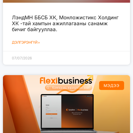
ЛэндМН ББСБ ХК, Монложистикс Холдинг
ХК -тай хамтын ажиллагааны санамж
бичиг байгууллаа.
ДЭЛГЭРЭНГҮЙ »
07/07/2026
МЭДЭЭ