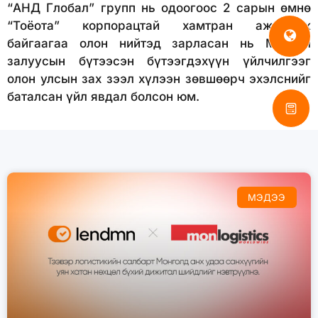
“АНД Глобал” групп нь одоогоос 2 сарын өмнө
“Тоёота” корпорацтай хамтран ажиллаж
байгаагаа олон нийтэд зарласан нь Монгол
залуусын бүтээсэн бүтээгдэхүүн үйлчилгээг
олон улсын зах зээл хүлээн зөвшөөрч эхэлснийг
баталсан үйл явдал болсон юм.
МЭДЭЭ