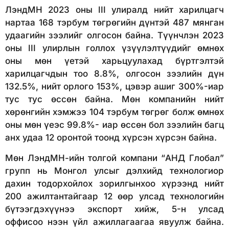
ЛэндМН 2023 оны III улиралд нийт харилцагч
нартаа 168 тэрбум төгрөгийн дүнтэй 487 мянган
удаагийн зээлийг олгосон байна. Түүнчлэн 2023
оны III улирлын голлох үзүүлэлтүүдийг өмнөх
оны мөн үетэй харьцуулахад бүртгэлтэй
харилцагчдын тоо 8.8%, олгосон зээлийн дүн
132.5%, нийт орлого 153%, цэвэр ашиг 300%-иар
тус тус өссөн байна. Мөн компанийн нийт
хөрөнгийн хэмжээ 104 тэрбум төгрөг болж өмнөх
оны мөн үеэс 99.8%- иар өссөн бол зээлийн багц
анх удаа 12 оронтой тоонд хүрсэн хүрсэн байна.
Мөн ЛэндМН-ийн толгой компани “АНД Глобал”
групп нь Монгол улсыг дэлхийд технологиор
дахин тодорхойлох зорилгынхоо хүрээнд нийт
200 ажилтантайгаар 12 өөр улсад технологийн
бүтээгдэхүүнээ экспорт хийж, 5-н улсад
оффисоо нээн үйл ажиллагаагаа явуулж байна.