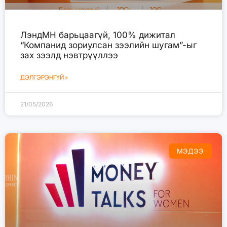
ЛэндМН барьцаагүй, 100% дижитал
“Компанид зориулсан зээлийн шугам”-ыг
зах зээлд нэвтрүүллээ
ДЭЛГЭРЭНГҮЙ »
21/05/2026
МЭДЭЭ