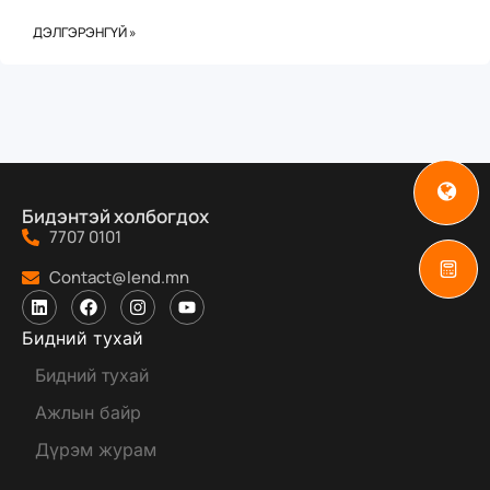
ДЭЛГЭРЭНГҮЙ »
Бидэнтэй холбогдох
7707 0101
Contact@lend.mn
Бидний тухай
Бидний тухай
Ажлын байр
Дүрэм журам