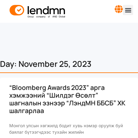
Day: November 25, 2023
“Bloomberg Awards 2023” арга
хэмжээний “Шилдэг Өсөлт”
шагналын эзнээр “ЛэндМН ББСБ” ХК
шалгарлаа
Монгол улсын хөгжилд бодит хувь нэмэр оруулж буй
баялаг бүтээгчдээс тухайн жилийн