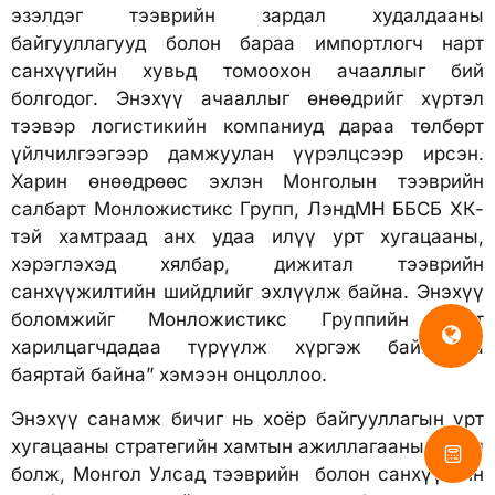
эзэлдэг тээврийн зардал худалдааны
байгууллагууд болон бараа импортлогч нарт
санхүүгийн хувьд томоохон ачааллыг бий
болгодог. Энэхүү ачааллыг өнөөдрийг хүртэл
тээвэр логистикийн компаниуд дараа төлбөрт
үйлчилгээгээр дамжуулан үүрэлцсээр ирсэн.
Харин өнөөдрөөс эхлэн Монголын тээврийн
салбарт Монложистикс Групп, ЛэндМН ББСБ ХК-
тэй хамтраад анх удаа илүү урт хугацааны,
хэрэглэхэд хялбар, дижитал тээврийн
санхүүжилтийн шийдлийг эхлүүлж байна. Энэхүү
боломжийг Монложистикс Группийн нийт
харилцагчдадаа түрүүлж хүргэж байгаадаа
баяртай байна” хэмээн онцоллоо.
Энэхүү санамж бичиг нь хоёр байгууллагын урт
хугацааны стратегийн хамтын ажиллагааны эхлэл
болж, Монгол Улсад тээврийн болон санхүүгийн