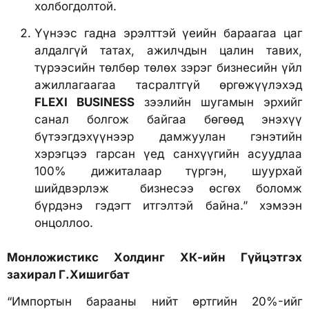
холбогдолтой.
Үүнээс гадна эрэлттэй үеийн бараагаа цаг
алдалгүй татах, ажилчдын цалин тавих,
түрээсийн төлбөр төлөх зэрэг бизнесийн үйл
ажиллагаагаа тасралтгүй өргөжүүлэхэд
FLEXI BUSINESS
зээлийн шугамын эрхийг
санал болгож байгаа бөгөөд энэхүү
бүтээгдэхүүнээр дамжуулан гэнэтийн
хэрэгцээ гарсан үед санхүүгийн асуудлаа
100% дижиталаар түргэн, шуурхай
шийдвэрлэж бизнесээ өсгөх боломж
бүрдэнэ гэдэгт итгэлтэй байна.” хэмээн
онцоллоо.
Монложистикс Холдинг ХК-ийн Гүйцэтгэх
захирал Г.Хишигбат
“Импортын барааны нийт өртгийн 20%-ийг