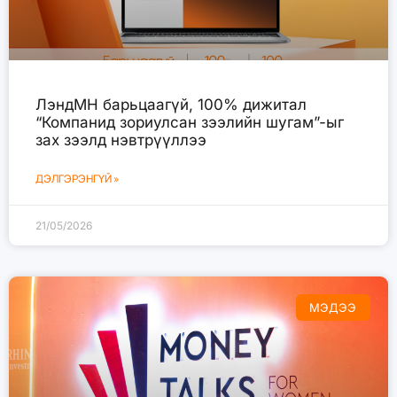
ЛэндМН барьцаагүй, 100% дижитал
“Компанид зориулсан зээлийн шугам”-ыг
зах зээлд нэвтрүүллээ
ДЭЛГЭРЭНГҮЙ »
21/05/2026
МЭДЭЭ