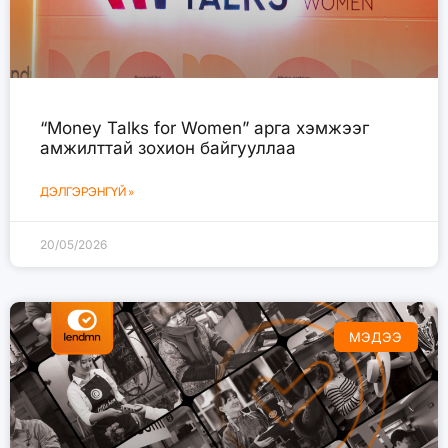
“Money Talks for Women” арга хэмжээг
амжилттай зохион байгууллаа
ДЭЛГЭРЭНГҮЙ »
20/05/2026
МЭДЭЭ