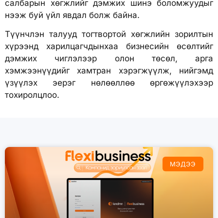
салбарын хөгжлийг дэмжих шинэ боломжуудыг
нээж буй үйл явдал болж байна.
Түүнчлэн талууд тогтвортой хөгжлийн зорилтын
хүрээнд харилцагчдынхаа бизнесийн өсөлтийг
дэмжих чиглэлээр олон төсөл, арга
хэмжээнүүдийг хамтран хэрэгжүүлж, нийгэмд
үзүүлэх эерэг нөлөөллөө өргөжүүлэхээр
тохиролцлоо.
МЭДЭЭ