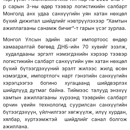
р сарын 3-ны өдөр тээвэр логистикийн салбарт
Монголд анх удаа санхүүгийн уян хатан нөхцөл
бүхий дижитал шийдлийг нэвтрүүлэхээр “Хамтын
ажиллагааны санамж бичиг”-т гарын үсэг зурлаа.
Монгол Улсын эдийн засаг импортоос өндөр
хамааралтай бөгөөд ДНБ-ийн 70 хувийг эзэлж,
худалдааны эргэлт нэмэгдэхийн хэрээр тээвэр
логистикийн салбарт санхүүгийн уян хатан нөхцөл
бүхий бүтээгдэхүүний эрэлт жилээс жилд өсөн
нэмэгдэж, импортлогч нарт гэнэтийн санхүүгийн
хэрэгцээгээ богино хугацаанд шийдвэрлэх
шийдлүүд дутмаг байна. Тиймээс талууд энэхүү
хамтын ажиллагааны хүрээнд тээврийн салбарт
орчин үеийн технологид суурилсан санхүүгийн
бүтээгдэхүүн, үйлчилгээг хөгжүүлж, илүү хурдан,
хялбар, хүртээмжтэй шийдлийг санал болгож
ажиллана.