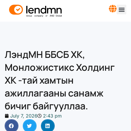
ЛэндМН ББСБ ХК,
Монложистикс Холдинг
ХК -тай хамтын
ажиллагааны санамж
бичиг байгууллаа.
July 7, 2026
2:43 pm