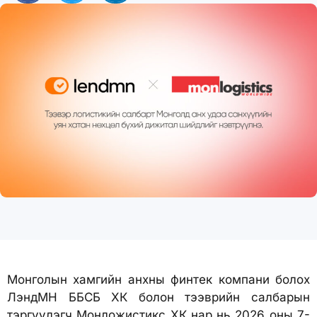
Монголын хамгийн анхны финтек компани болох
ЛэндМН ББСБ ХК болон тээврийн салбарын
тэргүүлэгч Монложистикс ХК нар нь 2026 оны 7-