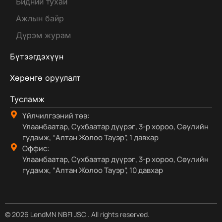
Бидний тухай
Ажлын байр
Дүрэм журам
Бүтээгдэхүүн
Хөрөнгө оруулалт
Тусламж
Үйлчилгээний төв:
Улаанбаатар, Сүхбаатар дүүрэг, 3-р хороо, Сөүлийн
гудамж, “Алтан Жолоо Тауэр”, 1 давхар
Оффис:
Улаанбаатар, Сүхбаатар дүүрэг, 3-р хороо, Сөүлийн
гудамж, “Алтан Жолоо Тауэр”, 10 давхар
© 2026 LendMN NBFI JSC . All rights reserved.