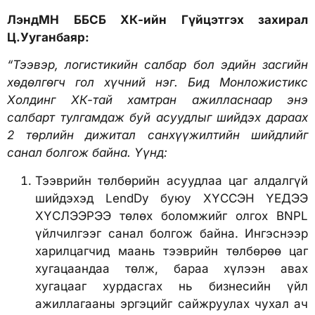
ЛэндМН ББСБ ХК-ийн Гүйцэтгэх захирал
Ц.Ууганбаяр:
“Тээвэр, логистикийн салбар бол эдийн засгийн
хөдөлгөгч гол хүчний нэг. Бид Монложистикс
Холдинг ХК-тай хамтран ажилласнаар энэ
салбарт тулгамдаж буй асуудлыг шийдэх дараах
2 төрлийн дижитал санхүүжилтийн шийдлийг
санал болгож байна. Үүнд:
Тээврийн төлбөрийн асуудлаа цаг алдалгүй
шийдэхэд LendDy буюу ХҮССЭН ҮЕДЭЭ
ХҮСЛЭЭРЭЭ төлөх боломжийг олгох BNPL
үйлчилгээг санал болгож байна. Ингэснээр
харилцагчид маань тээврийн төлбөрөө цаг
хугацаандаа төлж, бараа хүлээн авах
хугацааг хурдасгах нь бизнесийн үйл
ажиллагааны эргэцийг сайжруулах чухал ач