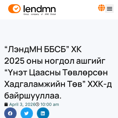
“ЛэндМН ББСБ” ХК
2025 оны ногдол ашгийг
“Үнэт Цаасны Төвлөрсөн
Хадгаламжийн Төв” ХХК-д
байршууллаа.
April 3, 2026
10:00 am