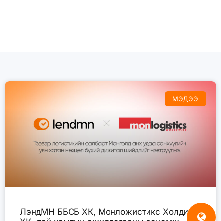
МЭДЭЭ
ЛэндМН ББСБ ХК, Монложистикс Холдинг