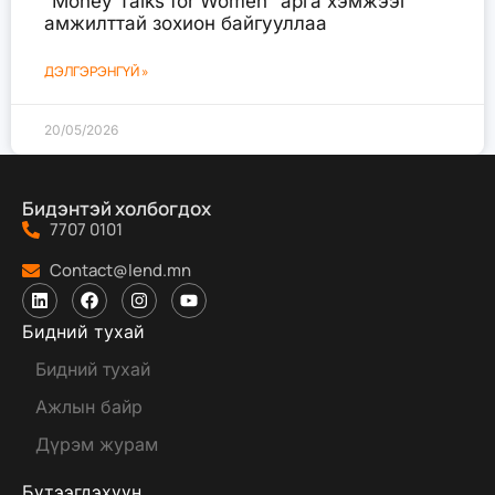
“Money Talks for Women” арга хэмжээг
амжилттай зохион байгууллаа
ДЭЛГЭРЭНГҮЙ »
20/05/2026
Бидэнтэй холбогдох
7707 0101
Contact@lend.mn
Бидний тухай
Бидний тухай
Ажлын байр
Дүрэм журам
Бүтээгдэхүүн