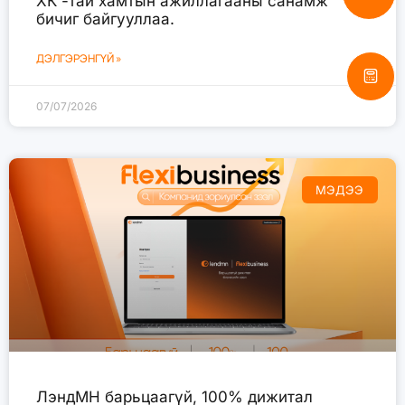
ХК -тай хамтын ажиллагааны санамж
бичиг байгууллаа.
ДЭЛГЭРЭНГҮЙ »
07/07/2026
МЭДЭЭ
ЛэндМН барьцаагүй, 100% дижитал