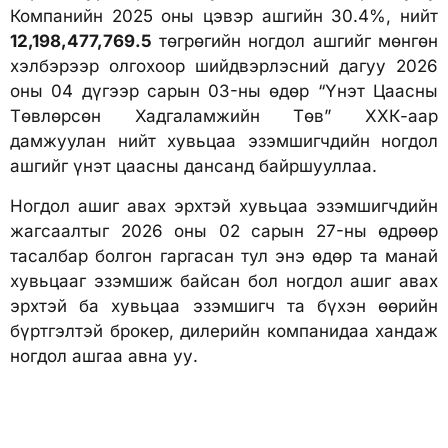
Компанийн 2025 оны цэвэр ашгийн 30.4%, нийт
12,198,477,769.5
төгрөгийн ногдол ашгийг мөнгөн
хэлбэрээр олгохоор шийдвэрлэсний дагуу 2026
оны 04 дүгээр сарын 03-ны өдөр “Үнэт Цаасны
Төвлөрсөн Хадгаламжийн Төв” ХХК-аар
дамжуулан нийт хувьцаа эзэмшигчдийн ногдол
ашгийг үнэт цаасны дансанд байршууллаа.
Ногдол ашиг авах эрхтэй хувьцаа эзэмшигчдийн
жагсаалтыг 2026 оны 02 сарын 27-ны өдрөөр
тасалбар болгон гаргасан тул энэ өдөр та манай
хувьцааг эзэмшиж байсан бол ногдол ашиг авах
эрхтэй ба хувьцаа эзэмшигч та бүхэн өөрийн
бүртгэлтэй брокер, дилерийн компанидаа хандаж
ногдол ашгаа авна уу.