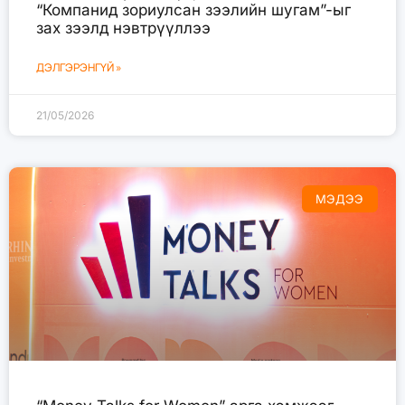
“Компанид зориулсан зээлийн шугам”-ыг
зах зээлд нэвтрүүллээ
ДЭЛГЭРЭНГҮЙ »
21/05/2026
МЭДЭЭ