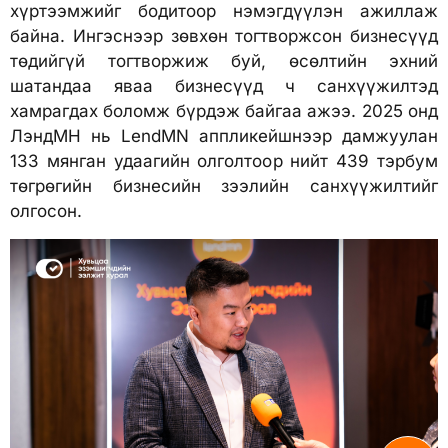
хүртээмжийг бодитоор нэмэгдүүлэн ажиллаж
байна. Ингэснээр зөвхөн тогтворжсон бизнесүүд
төдийгүй тогтворжиж буй, өсөлтийн эхний
шатандаа яваа бизнесүүд ч санхүүжилтэд
хамрагдах боломж бүрдэж байгаа ажээ. 2025 онд
ЛэндМН нь LendMN аппликейшнээр дамжуулан
133 мянган удаагийн олголтоор нийт 439 тэрбум
төгрөгийн бизнесийн зээлийн санхүүжилтийг
олгосон.