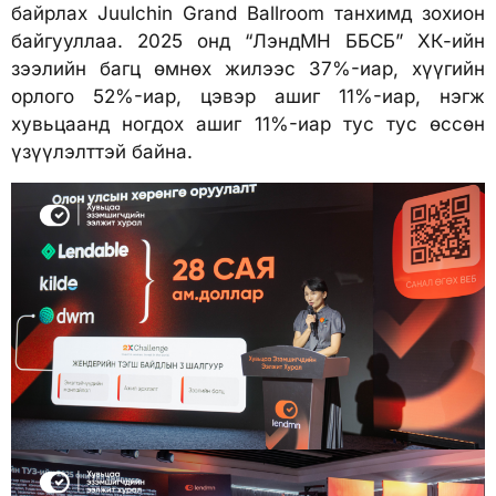
байрлах Juulchin Grand Ballroom танхимд зохион
байгууллаа. 2025 онд “ЛэндМН ББСБ” ХК-ийн
зээлийн багц өмнөх жилээс 37%-иар, хүүгийн
орлого 52%-иар, цэвэр ашиг 11%-иар, нэгж
хувьцаанд ногдох ашиг 11%-иар тус тус өссөн
үзүүлэлттэй байна.