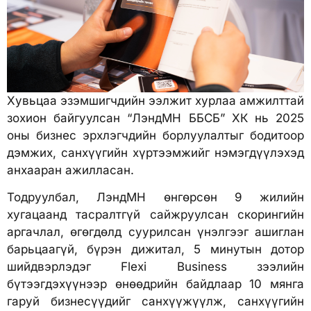
Хувьцаа эзэмшигчдийн ээлжит хурлаа амжилттай
зохион байгуулсан “ЛэндМН ББСБ” ХК нь 2025
оны бизнес эрхлэгчдийн борлуулалтыг бодитоор
дэмжих, санхүүгийн хүртээмжийг нэмэгдүүлэхэд
анхааран ажилласан.
Тодруулбал, ЛэндМН өнгөрсөн 9 жилийн
хугацаанд тасралтгүй сайжруулсан скорингийн
аргачлал, өгөгдөлд суурилсан үнэлгээг ашиглан
барьцаагүй, бүрэн дижитал, 5 минутын дотор
шийдвэрлэдэг Flexi Business зээлийн
бүтээгдэхүүнээр өнөөдрийн байдлаар 10 мянга
гаруй бизнесүүдийг санхүүжүүлж, санхүүгийн