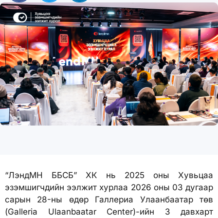
“ЛэндМН ББСБ” ХК нь 2025 оны Хувьцаа
эзэмшигчдийн ээлжит хурлаа 2026 оны 03 дугаар
сарын 28-ны өдөр Галлериа Улаанбаатар төв
(Galleria Ulaanbaatar Center)-ийн 3 давхарт