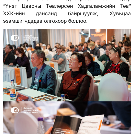
“Үнэт Цаасны Төвлөрсөн Хадгаламжийн Төв”
ХХК-ийн дансанд байршуулж, Хувьцаа
эзэмшигчдэдээ олгохоор боллоо.