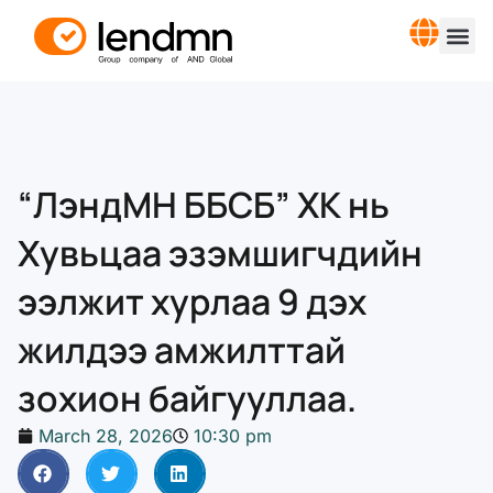
“ЛэндМН ББСБ” ХК нь
Хувьцаа эзэмшигчдийн
ээлжит хурлаа 9 дэх
жилдээ амжилттай
зохион байгууллаа.
March 28, 2026
10:30 pm