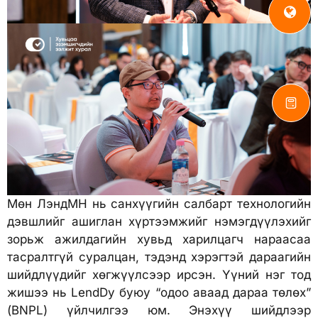
Мөн ЛэндМН нь санхүүгийн салбарт технологийн
дэвшлийг ашиглан хүртээмжийг нэмэгдүүлэхийг
зорьж ажилдагийн хувьд харилцагч нараасаа
тасралтгүй суралцан, тэдэнд хэрэгтэй дараагийн
шийдлүүдийг хөгжүүлсээр ирсэн. Үүний нэг тод
жишээ нь LendDy буюу “одоо аваад дараа төлөх”
(BNPL) үйлчилгээ юм. Энэхүү шийдлээр