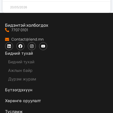
20/05/2026
Бидэнтэй холбогдох
7707 0101
Contact@lend.mn
Бидний тухай
Бидний тухай
Ажлын байр
Дүрэм журам
Бүтээгдэхүүн
Хөрөнгө оруулалт
Тусламж