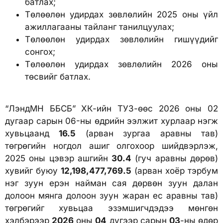
батлах;
Төлөөлөн удирдах зөвлөлийн 2025 оны үйл
ажиллагааны тайланг танилцуулах;
Төлөөлөн удирдах зөвлөлийн гишүүдийг
сонгох;
Төлөөлөн удирдах зөвлөлийн 2026 оны
төсвийг батлах.
“ЛэндМН ББСБ” ХК-ийн ТУЗ-өөс 2026 оны 02
дугаар сарын 06-ны өдрийн ээлжит хурлаар нэгж
хувьцаанд
16.5
(арван зургаа аравны тав)
төгрөгийн ногдол ашиг олгохоор шийдвэрлэж,
2025 оны цэвэр ашгийн
30.4
(гуч аравны дөрөв)
хувийг буюу
12,198,477,769.5
(арван хоёр тэрбум
нэг зуун ерэн найман сая дөрвөн зуун далан
долоон мянга долоон зуун жаран ес аравны тав)
төгрөгийг хувьцаа эзэмшигчдэдээ мөнгөн
хэлбэрээр
2026
оны
04
дүгээр сарын
03
-ны өдөр