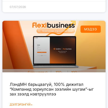
07/07/2026
МЭДЭЭ
ЛэндМН барьцаагүй, 100% дижитал
“Компанид зориулсан зээлийн шугам”-ыг
зах зээлд нэвтрүүллээ
ДЭЛГЭРЭНГҮЙ »