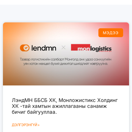
МЭДЭЭ
ЛэндМН ББСБ ХК, Монложистикс Холдинг
ХК -тай хамтын ажиллагааны санамж
бичиг байгууллаа.
ДЭЛГЭРЭНГҮЙ »