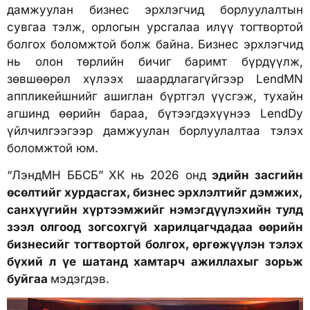
дамжуулан бизнес эрхлэгчид борлуулалтын
сувгаа тэлж, орлогын урсгалаа илүү тогтвортой
болгох боломжтой болж байна. Бизнес эрхлэгчид
нь олон төрлийн бичиг баримт бүрдүүлж,
зөвшөөрөл хүлээх шаардлагагүйгээр LendMN
аппликейшнийг ашиглан бүртгэл үүсгэж, тухайн
агшинд өөрийн бараа, бүтээгдэхүүнээ LendDy
үйлчилгээгээр дамжуулан борлуулалтаа тэлэх
боломжтой юм.
“ЛэндМН ББСБ” ХК нь 2026 онд
эдийн засгийн
өсөлтийг хурдасгах, бизнес эрхлэлтийг дэмжих,
санхүүгийн хүртээмжийг нэмэгдүүлэхийн тулд
зээл олгоод зогсохгүй харилцагчдадаа өөрийн
бизнесийг тогтвортой болгох, өргөжүүлэн тэлэх
бүхий л үе шатанд хамтарч ажиллахыг зорьж
буйгаа
мэдэгдэв.