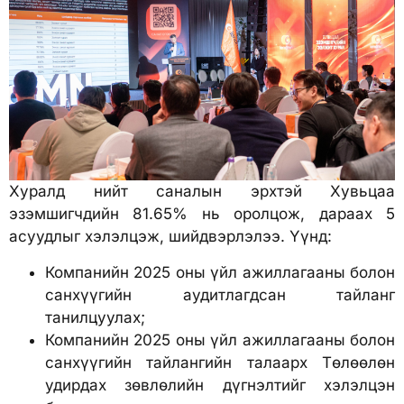
Хуралд нийт саналын эрхтэй Хувьцаа
эзэмшигчдийн 81.65% нь оролцож, дараах 5
асуудлыг хэлэлцэж, шийдвэрлэлээ. Үүнд:
Компанийн 2025 оны үйл ажиллагааны болон
санхүүгийн аудитлагдсан тайланг
танилцуулах;
Компанийн 2025 оны үйл ажиллагааны болон
санхүүгийн тайлангийн талаарх Төлөөлөн
удирдах зөвлөлийн дүгнэлтийг хэлэлцэн