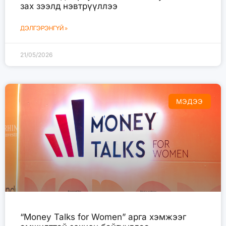
зах зээлд нэвтрүүллээ
ДЭЛГЭРЭНГҮЙ »
21/05/2026
МЭДЭЭ
“Money Talks for Women” арга хэмжээг