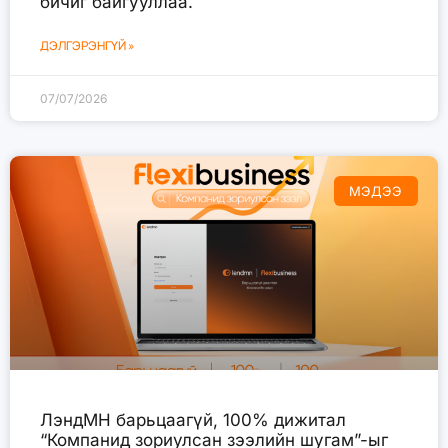
бичиг байгууллаа.
ДЭЛГЭРЭНГҮЙ »
07/07/2026
МЭДЭЭ
ЛэндМН барьцаагүй, 100% дижитал
“Компанид зориулсан зээлийн шугам”-ыг