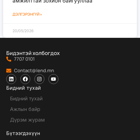
амжилттай зохион байгууллаа
ДЭЛГЭРЭНГҮЙ »
20/05/2026
Бидэнтэй холбогдох
7707 0101
Contact@lend.mn
Бидний тухай
Бидний тухай
Ажлын байр
Дүрэм журам
Бүтээгдэхүүн