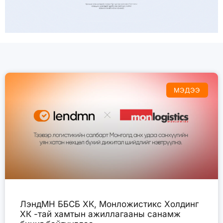
МЭДЭЭ
ЛэндМН ББСБ ХК, Монложистикс Холдинг
ХК -тай хамтын ажиллагааны санамж