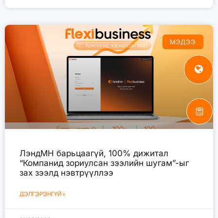
МЭДЭЭ
ЛэндМН барьцаагүй, 100% дижитал
“Компанид зориулсан зээлийн шугам”-ыг
зах зээлд нэвтрүүллээ
ДЭЛГЭРЭНГҮЙ »