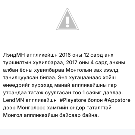
ЛэндМН аппликейшн 2016 оны 12 сард анх
туршилтын хувилбараа, 2017 оны 4 сард анхны
албан ёсны хувилбараа Монголын зах зээлд
танилцуулсан билээ. Энэ хугацаанаас хойш
өнөөдрийг хүрэхэд манай аппликейшны гар
утсандаа татаж суулгасан тоо 1 саяыг давлаа.
LendMN аппликейшн #Playstore болон #Appstore
дээр Монголоос хамгийн өндөр таталттай
Монгол аппликеэйшн байсаар байна.