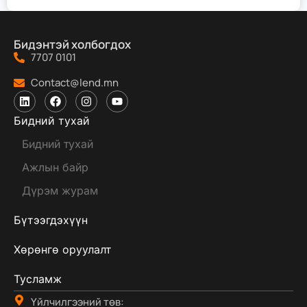
Бидэнтэй холбогдох
7707 0101
Contact@lend.mn
Бидний тухай
Бидний тухай
Ажлын байр
Дүрэм журам
Бүтээгдэхүүн
Хөрөнгө оруулалт
Тусламж
Үйлчилгээний төв: