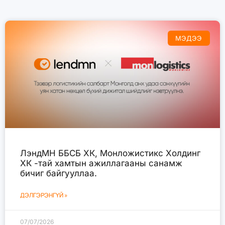
МЭДЭЭ
ЛэндМН ББСБ ХК, Монложистикс Холдинг
ХК -тай хамтын ажиллагааны санамж
бичиг байгууллаа.
ДЭЛГЭРЭНГҮЙ »
07/07/2026