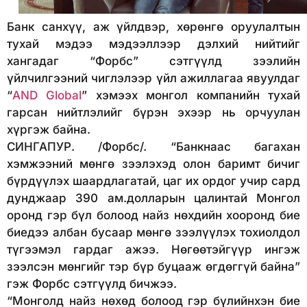
Банк санхүү, аж үйлдвэр, хөрөнгө оруулалтын
тухай мэдээ мэдээллээр дэлхий нийтийг
хангадаг “Форбс” сэтгүүлд зээлийн
үйлчилгээний чиглэлээр үйл ажиллагаа явуулдаг
“
AND Global
” хэмээх монгол компанийн тухай
гарсан нийтлэлийг бүрэн эхээр нь орчуулан
хүргэж байна.
СИНГАПУР. /Форбс/. “Банкнаас багахан
хэмжээний мөнгө зээлэхэд олон баримт бичиг
бүрдүүлэх шаардлагатай, цаг их ордог учир сард
дунджаар 390 ам.долларын цалинтай Монгол
оронд гэр бүл болоод найз нөхдийн хооронд бие
биедээ албан бусаар мөнгө зээлүүлэх тохиолдол
түгээмэл гардаг ажээ. Нөгөөтэйгүүр ингэж
зээлсэн мөнгийг тэр бүр буцааж өгдөггүй байна”
гэж Форбс сэтгүүлд бичжээ.
“Монголд найз нөхөд болоод гэр бүлийнхэн бие