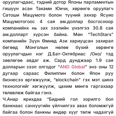
оруулагчдаас, тэдний дотор Японы парламентын
гишүүн асан Таками Юичи, хөрөнгө оруулагч
Сатоши Мацүмото болон түүний эхнэр Ясүио
Мацүмотогоос 4 сая ам.доллар босгосноор
компанийнх нь зах зээлийн үнэлгээ 30.8 сая
ам.долларт хүрсэн байна. Мөн “TechStars”
компанийн Зүүн Өмнөд Ази хариуцсан захирал
бөгөөд Монголын нөлөө бүхий хөрөнгө
оруулагчдын нэг Д.Бат-Октябриас /Око/ тэд
зөвлөгөө авдаг аж. Сард дунджаар 1.9 сая
долларын зээл олгодог “
AND Global
” энэ оны 12
дугаар сараас Филиппин болон Япон руу
бизнесээ өргөжүүлж, “вlockchain” гэх мэт шинэ
технологийг хөгжүүлж, цахим мөнгө гаргахаар
төлөвлөж байгаа гэнэ.
Ч.Анар ярихдаа “Бидний гол зорилго бол
банкнаас санхүүгийн үйлчилгээ авах боломжгүй
байгаа болон банкны өндөр хүүг төлж чадахгүй