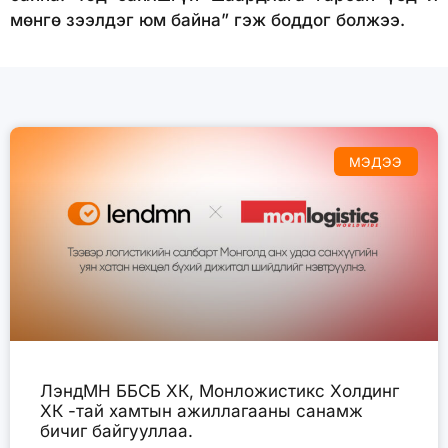
мөнгө зээлдэг юм байна” гэж боддог болжээ.
МЭДЭЭ
ЛэндМН ББСБ ХК, Монложистикс Холдинг
ХК -тай хамтын ажиллагааны санамж
бичиг байгууллаа.