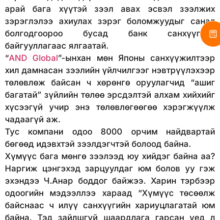
арай бага хүүтэй зээл авах эсвэл зээлжих
зэрэглэлээ ахиулах зэрэг боломжуудыг санал
болгодгоороо бусад банк санхүүгийн
байгууллагаас ялгаатай.
“
AND Global
”-ынхан мөн Японы санхүүжилтээр
хил дамнасан зээлийн үйлчилгээг нэвтрүүлэхээр
төлөвлөж байсан ч хөрөнгө оруулагчид “ашиг
багатай” зүйлийн төлөө эрсдэлтэй алхам хийхийг
хүсээгүй учир энэ төлөвлөгөөгөө хэрэгжүүлж
чадаагүй аж.
Тус компани одоо 8000 орчим найдвартай
бөгөөд идэвхтэй зээлдэгчтэй болоод байна.
Хүмүүс бага мөнгө зээлээд юу хийдэг байна аа?
Наргиж цэнгэхэд зарцуулдаг юм болов уу гэж
эхэндээ Ч.Анар боддог байжээ. Харин тэрбээр
одоогийн мэдээллээ хараад “Хүмүүс төсөөлж
байснаас ч илүү санхүүгийн хариуцлагатай юм
байна. Тэд зайлшгүй шаардлага гарсан үед л