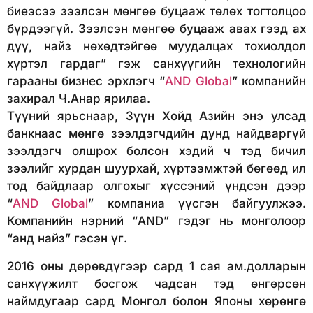
биеэсээ зээлсэн мөнгөө буцааж төлөх тогтолцоо
бүрдээгүй. Зээлсэн мөнгөө буцааж авах гээд ах
дүү, найз нөхөдтэйгөө муудалцах тохиолдол
хүртэл гардаг” гэж санхүүгийн технологийн
гарааны бизнес эрхлэгч “
AND Global
” компанийн
захирал Ч.Анар ярилаа.
Түүний ярьснаар, Зүүн Хойд Азийн энэ улсад
банкнаас мөнгө зээлдэгчдийн дунд найдваргүй
зээлдэгч олшрох болсон хэдий ч тэд бичил
зээлийг хурдан шуурхай, хүртээмжтэй бөгөөд ил
тод байдлаар олгохыг хүссэний үндсэн дээр
“
AND Global
” компаниа үүсгэн байгуулжээ.
Компанийн нэрний “AND” гэдэг нь монголоор
“анд найз” гэсэн үг.
2016 оны дөрөвдүгээр сард 1 сая ам.долларын
санхүүжилт босгож чадсан тэд өнгөрсөн
наймдугаар сард Монгол болон Японы хөрөнгө