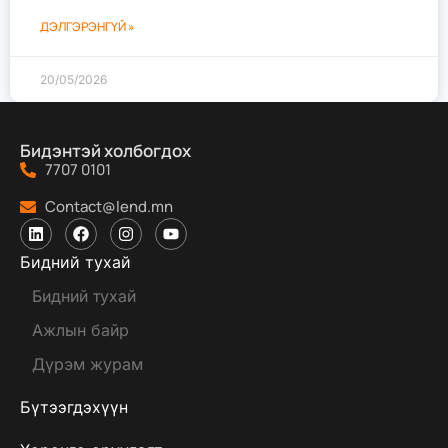
ДЭЛГЭРЭНГҮЙ »
20/05/2026
Бидэнтэй холбогдох
7707 0101
Contact@lend.mn
Бидний тухай
Бидний тухай
Ажлын байр
Дүрэм журам
Бүтээгдэхүүн