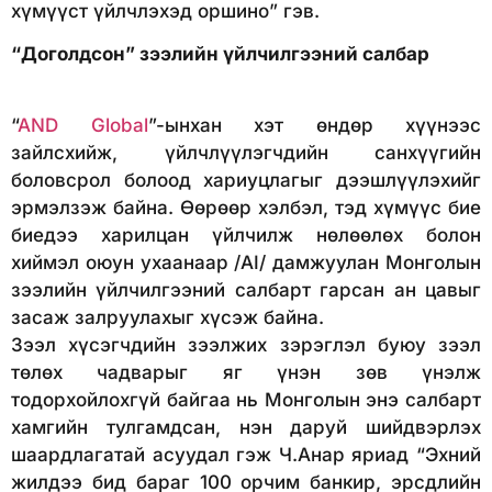
хүмүүст үйлчлэхэд оршино” гэв.
“Доголдсон” зээлийн үйлчилгээний салбар
“
AND Global
”-ынхан хэт өндөр хүүнээс
зайлсхийж, үйлчлүүлэгчдийн санхүүгийн
боловсрол болоод хариуцлагыг дээшлүүлэхийг
эрмэлзэж байна. Өөрөөр хэлбэл, тэд хүмүүс бие
биедээ харилцан үйлчилж нөлөөлөх болон
хиймэл оюун ухаанаар /AI/ дамжуулан Монголын
зээлийн үйлчилгээний салбарт гарсан ан цавыг
засаж залруулахыг хүсэж байна.
Зээл хүсэгчдийн зээлжих зэрэглэл буюу зээл
төлөх чадварыг яг үнэн зөв үнэлж
тодорхойлохгүй байгаа нь Монголын энэ салбарт
хамгийн тулгамдсан, нэн даруй шийдвэрлэх
шаардлагатай асуудал гэж Ч.Анар яриад “Эхний
жилдээ бид бараг 100 орчим банкир, эрсдлийн