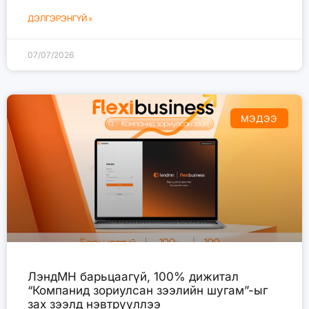
ДЭЛГЭРЭНГҮЙ »
07/07/2026
МЭДЭЭ
ЛэндМН барьцаагүй, 100% дижитал
“Компанид зориулсан зээлийн шугам”-ыг
зах зээлд нэвтрүүллээ