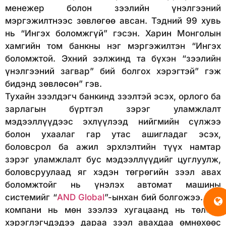
менежер болон зээлийн үнэлгээний
мэргэжилтнээс зөвлөгөө авсан. Тэдний 99 хувь
нь “Ингэх боломжгүй” гэсэн. Харин Монголын
хамгийн том банкны нэг мэргэжилтэн “Ингэх
боломжтой. Эхний ээлжинд та бүхэн “зээлийн
үнэлгээний загвар” бий болгох хэрэгтэй” гэж
бидэнд зөвлөсөн” гэв.
Тухайн зээлдэгч банкинд зээлтэй эсэх, орлого ба
зарлагын бүртгэл зэрэг уламжлалт
мэдээллүүдээс эхлүүлээд нийгмийн сүлжээ
болон ухаалаг гар утас ашигладаг эсэх,
боловсрол ба ажил эрхлэлтийн түүх намтар
зэрэг уламжлалт бус мэдээллүүдийг цуглуулж,
боловсруулаад яг хэдэн төгрөгийн зээл авах
боломжтойг нь үнэлэх автомат машины
системийг “
AND Global
”-ынхан бий болгожээ. Тус
компани нь мөн зээлээ хугацаанд нь төлсөн
хэрэглэгчдэдээ дараа зээл авахдаа өмнөхөөс