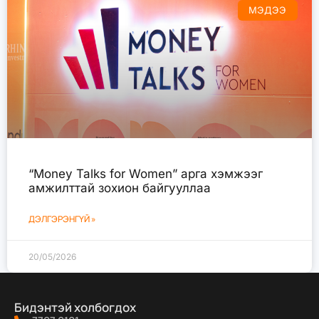
МЭДЭЭ
“Money Talks for Women” арга хэмжээг
амжилттай зохион байгууллаа
ДЭЛГЭРЭНГҮЙ »
20/05/2026
Бидэнтэй холбогдох