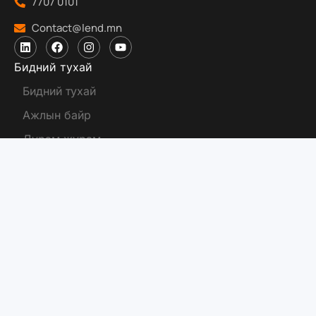
7707 0101
Contact@lend.mn
Бидний тухай
Бидний тухай
Ажлын байр
Дүрэм журам
Бүтээгдэхүүн
Хөрөнгө оруулалт
Тусламж
Үйлчилгээний төв:
Улаанбаатар, Сүхбаатар дүүрэг, 3-р хороо, Сөүлийн
гудамж, “Алтан Жолоо Тауэр”, 1 давхар
Оффис:
Улаанбаатар, Сүхбаатар дүүрэг, 3-р хороо, Сөүлийн