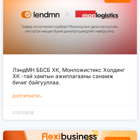
ЛэндМН ББСБ ХК, Монложистикс Холдинг
ХК -тай хамтын ажиллагааны санамж
бичиг байгууллаа.
ДЭЛГЭРЭНГҮЙ »
07/07/2026