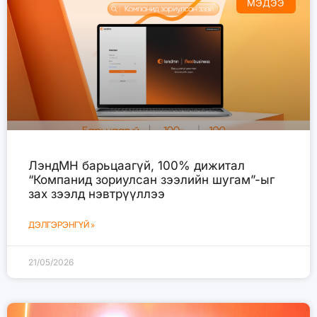
МЭДЭЭ
ЛэндМН барьцаагүй, 100% дижитал
“Компанид зориулсан зээлийн шугам”-ыг
зах зээлд нэвтрүүллээ
ДЭЛГЭРЭНГҮЙ »
21/05/2026