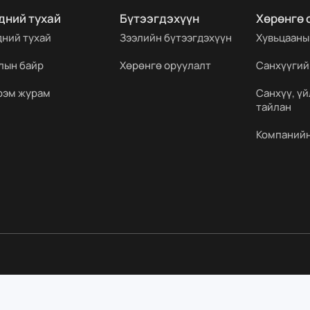
дний тухай
Бүтээгдэхүүн
Хөрөнгө 
дний тухай
Зээлийн бүтээгдэхүүн
Хувьцааны
лын байр
Хөрөнгө оруулалт
Санхүүгий
рэм журам
Санхүү, ү
тайлан
Компанийн