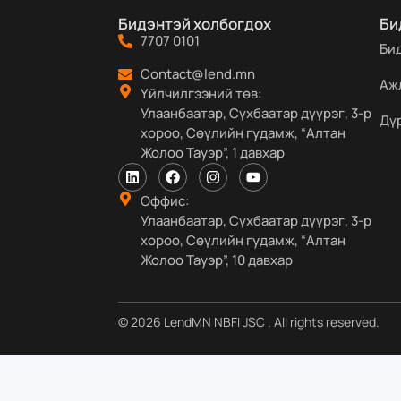
Бидэнтэй холбогдох
Би
7707 0101
Би
Contact@lend.mn
Аж
Үйлчилгээний төв:
Улаанбаатар, Сүхбаатар дүүрэг, 3-р
Дү
хороо, Сөүлийн гудамж, “Алтан
Жолоо Тауэр”, 1 давхар
Оффис:
Улаанбаатар, Сүхбаатар дүүрэг, 3-р
хороо, Сөүлийн гудамж, “Алтан
Жолоо Тауэр”, 10 давхар
© 2026 LendMN NBFI JSC . All rights reserved.