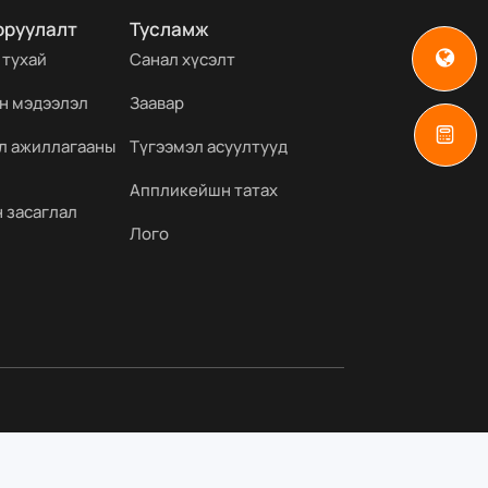
оруулалт
Тусламж
 тухай
Санал хүсэлт
н мэдээлэл
Заавар
йл ажиллагааны
Түгээмэл асуултууд
Аппликейшн татах
 засаглал
Лого