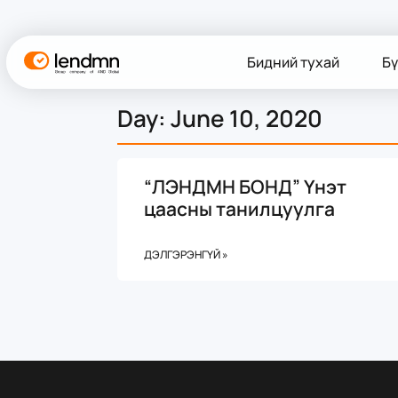
Бидний тухай
Бү
Day: June 10, 2020
“ЛЭНДМН БОНД” Үнэт
цаасны танилцуулга
ДЭЛГЭРЭНГҮЙ »