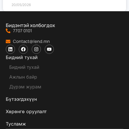
20/05/2026
Бидэнтэй холбогдох
7707 0101
Contact@lend.mn
Бидний тухай
Бидний тухай
Ажлын байр
Дүрэм журам
Бүтээгдэхүүн
Хөрөнгө оруулалт
Тусламж