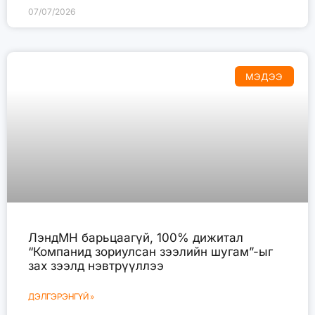
07/07/2026
МЭДЭЭ
ЛэндМН барьцаагүй, 100% дижитал
“Компанид зориулсан зээлийн шугам”-ыг
зах зээлд нэвтрүүллээ
ДЭЛГЭРЭНГҮЙ »