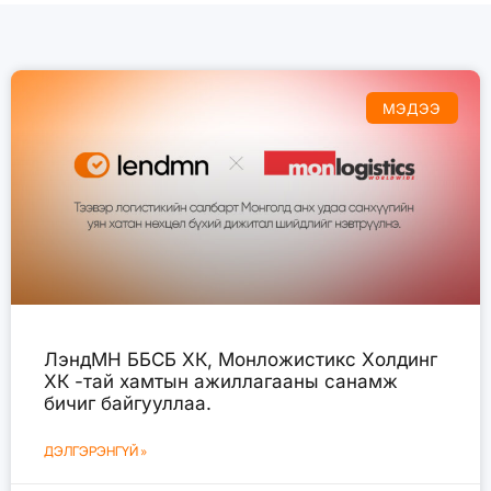
МЭДЭЭ
ЛэндМН ББСБ ХК, Монложистикс Холдинг
ХК -тай хамтын ажиллагааны санамж
бичиг байгууллаа.
ДЭЛГЭРЭНГҮЙ »