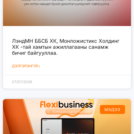
ЛэндМН ББСБ ХК, Монложистикс Холдинг
ХК -тай хамтын ажиллагааны санамж
бичиг байгууллаа.
ДЭЛГЭРЭНГҮЙ »
07/07/2026
МЭДЭЭ