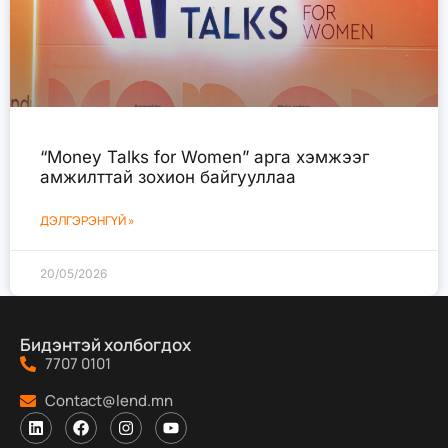
“Money Talks for Women” арга хэмжээг
амжилттай зохион байгууллаа
ДЭЛГЭРЭНГҮЙ »
20/05/2026
Бидэнтэй холбогдох
7707 0101
Contact@lend.mn