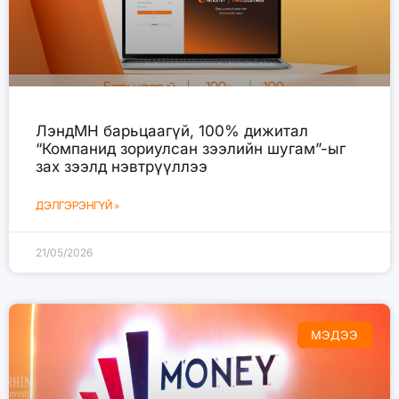
ЛэндМН барьцаагүй, 100% дижитал
“Компанид зориулсан зээлийн шугам”-ыг
зах зээлд нэвтрүүллээ
ДЭЛГЭРЭНГҮЙ »
21/05/2026
МЭДЭЭ