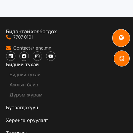
Бидэнтэй холбогдох
7707 0101
Contact@lend.mn
Бидний тухай
Бидний тухай
Ажлын байр
Дүрэм журам
Бүтээгдэхүүн
Хөрөнгө оруулалт