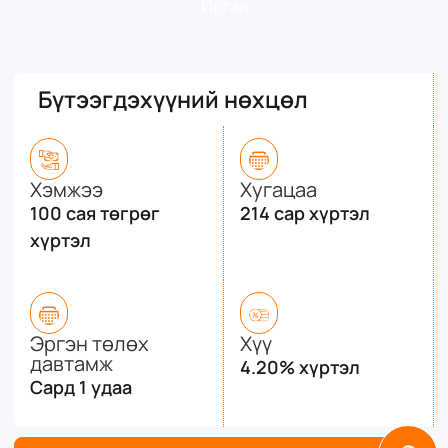
Иргэн
Бүтээгдэхүүний нөхцөл
Хэмжээ
Хугацаа
100 сая төгрөг
214 сар хүртэл
хүртэл
Эргэн төлөх
Хүү
давтамж
4.20% хүртэл
Сард 1 удаа