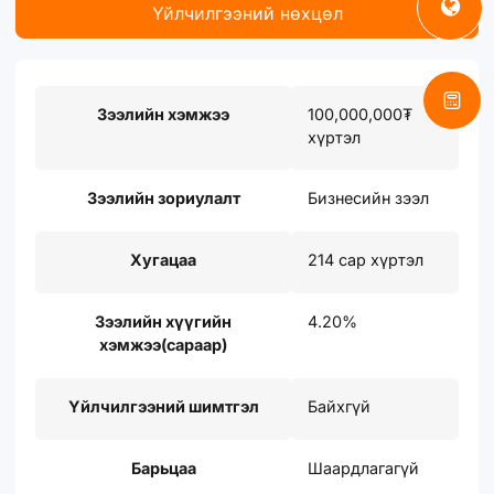
Үйлчилгээний нөхцөл
Зээлийн хэмжээ
100,000,000₮
хүртэл
Зээлийн зориулалт
Бизнесийн зээл
Хугацаа
214 сар хүртэл
Зээлийн хүүгийн
4.20%
хэмжээ(сараар)
Үйлчилгээний шимтгэл
Байхгүй
Барьцаа
Шаардлагагүй