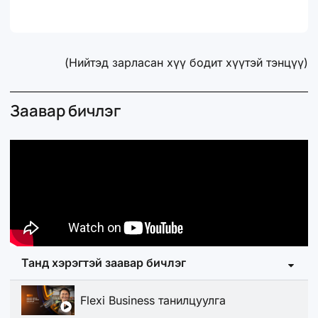
(Нийтэд зарласан хүү бодит хүүтэй тэнцүү)
Заавар бичлэг
Танд хэрэгтэй заавар бичлэг
Flexi Business танилцуулга