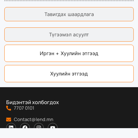
Тавигдах шаардлага
Түгээмэл асуулт
Иргэн + Хуулийн этгээд
Хуулийн этгээд
Бидэнтэй холбогдох
7707 0101
Contact@lend.mn
Бидний тухай