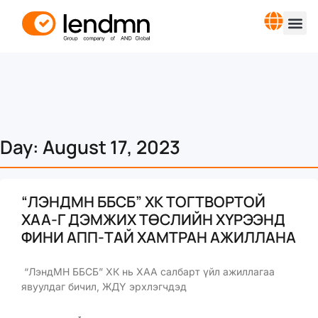
Day: August 17, 2023
“ЛЭНДМН ББСБ” ХК ТОГТВОРТОЙ
ХАА-Г ДЭМЖИХ ТӨСЛИЙН ХҮРЭЭНД
ФИНИ АПП-ТАЙ ХАМТРАН АЖИЛЛАНА
“ЛэндМН ББСБ” ХК нь ХАА салбарт үйл ажиллагаа
явуулдаг бичил, ЖДҮ эрхлэгчдэд