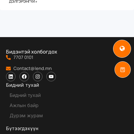
ДЭЛГЭРЭНГҮЙ »
Бидэнтэй холбогдох
7707 0101
Contact@lend.mn
Бидний тухай
Бидний тухай
Ажлын байр
Дүрэм журам
Бүтээгдэхүүн