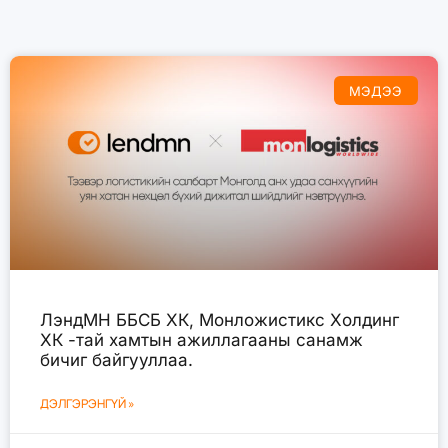
МЭДЭЭ
ЛэндМН ББСБ ХК, Монложистикс Холдинг
ХК -тай хамтын ажиллагааны санамж
бичиг байгууллаа.
ДЭЛГЭРЭНГҮЙ »