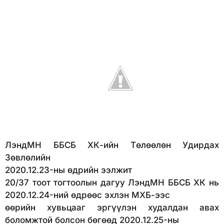
ЛэндМН ББСБ ХК-ийн Төлөөлөн Удирдах
Зөвлөлийн
2020.12.23-ны өдрийн
ээлжит
20/37 тоот тогтоолын дагуу ЛэндМН ББСБ ХК нь
2020.12.24-ний өдрөөс эхлэн МХБ-ээс
өөрийн хувьцааг эргүүлэн худалдан авах
боломжтой болсон бөгөөд 2020.12.25-ны