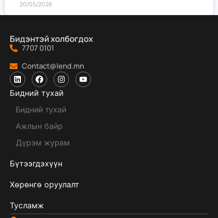
20/05/2026
Бидэнтэй холбогдох
7707 0101
Contact@lend.mn
Бидний тухай
Бидний тухай
Ажлын байр
Дүрэм журам
Бүтээгдэхүүн
Хөрөнгө оруулалт
Тусламж