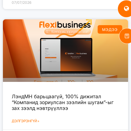
07/07/2026
МЭДЭЭ
ЛэндМН барьцаагүй, 100% дижитал
“Компанид зориулсан зээлийн шугам”-ыг
зах зээлд нэвтрүүллээ
ДЭЛГЭРЭНГҮЙ »