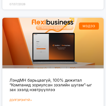
07/07/2026
МЭДЭЭ
ЛэндМН барьцаагүй, 100% дижитал
“Компанид зориулсан зээлийн шугам”-ыг
зах зээлд нэвтрүүллээ
ДЭЛГЭРЭНГҮЙ »