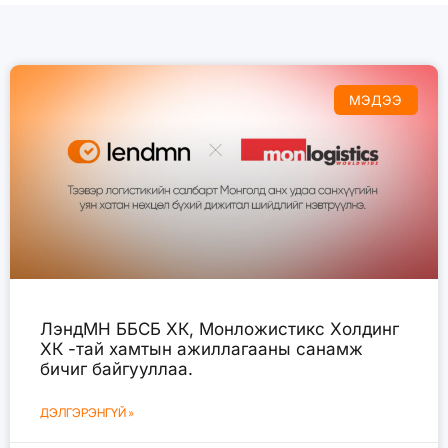
МЭДЭЭ
ЛэндМН ББСБ ХК, Монложистикс Холдинг
ХК -тай хамтын ажиллагааны санамж
бичиг байгууллаа.
ДЭЛГЭРЭНГҮЙ »