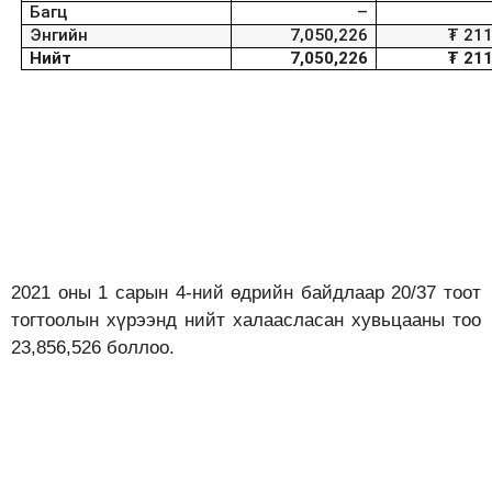
Багц
–
Энгийн
7,050,226
₮
211
Нийт
7,050,226
₮ 211
2021 оны 1 сарын 4-ний өдрийн байдлаар 20/37 тоот
тогтоолын хүрээнд нийт халаасласан хувьцааны тоо
23,856,526 боллоо.