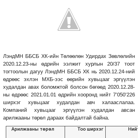
ЛэндМН ББСБ ХК-ийн Төлөөлөн Удирдах Зөвлөлийн
2020.12.23-ны өдрийн ээлжит хурлын 20/37 тоот
тогтоолын дагуу ЛэндМН ББСБ ХК нь 2020.12.24-ний
өдрөөс эхлэн МХБ-ээс өөрийн хувьцааг эргүүлэн
худалдан авaх боломжтой болсон бөгөөд 2020.12.28-
ны өдрөөс 2021.01.01 өдрийн хооронд нийт 7’050’226
ширхэг хувьцааг худалдан авч халааслалаа.
Компаний хувьцааг эргүүлэн худалдан авсан
арилжааны төрөл дараах байдалтай байна.
Арилжааны төрөл
Тоо ширхэг
Ний