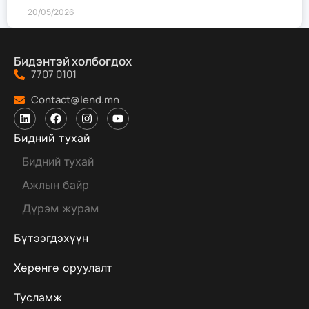
20/05/2026
Бидэнтэй холбогдох
7707 0101
Contact@lend.mn
Бидний тухай
Бидний тухай
Ажлын байр
Дүрэм журам
Бүтээгдэхүүн
Хөрөнгө оруулалт
Тусламж