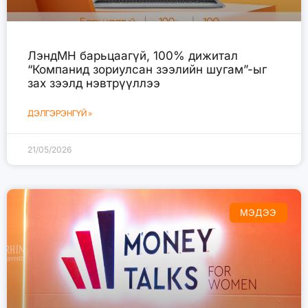
ЛэндМН барьцаагүй, 100% дижитал
“Компанид зориулсан зээлийн шугам”-ыг
зах зээлд нэвтрүүллээ
ДЭЛГЭРЭНГҮЙ »
21/05/2026
МЭДЭЭ