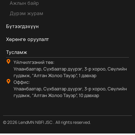
Ажлын байр
Дүрэм журам
Бүтээгдэхүүн
Хөрөнгө оруулалт
Тусламж
Үйлчилгээний төв:
Улаанбаатар, Сүхбаатар дүүрэг, 3-р хороо, Сөүлийн
гудамж, “Алтан Жолоо Тауэр”, 1 давхар
Оффис:
Улаанбаатар, Сүхбаатар дүүрэг, 3-р хороо, Сөүлийн
гудамж, “Алтан Жолоо Тауэр”, 10 давхар
© 2026 LendMN NBFI JSC . All rights reserved.