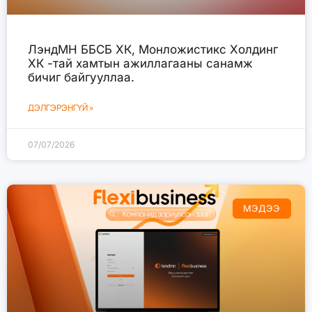
ЛэндМН ББСБ ХК, Монложистикс Холдинг
ХК -тай хамтын ажиллагааны санамж
бичиг байгууллаа.
ДЭЛГЭРЭНГҮЙ »
07/07/2026
МЭДЭЭ