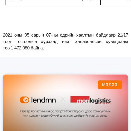
2021 оны
05
сарын
07
-ны өдрийн хаалтын байдлаар 2
1
/
1
7
тоот тогтоолын хүрээнд нийт халаасалсан хувьцааны
тоо
1,472
,
080
байна.
МЭДЭЭ