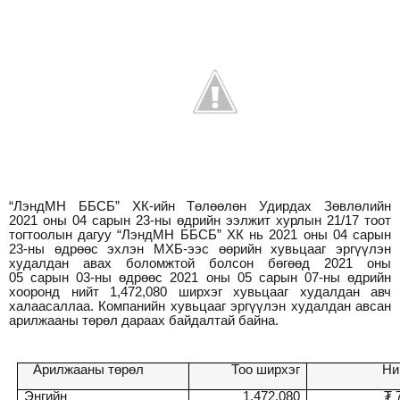
“ЛэндМН ББСБ” ХК-ийн Төлөөлөн Удирдах Зөвлөлийн
202
1
оны
04
сарын 23-ны өдрийн ээлжит хурлын 2
1
/
1
7 тоот
тогтоолын дагуу “ЛэндМН ББСБ” ХК нь 202
1
оны
04
сарын
2
3
-ны өдрөөс эхлэн МХБ-ээс өөрийн хувьцааг эргүүлэн
худалдан авaх боломжтой болсон бөгөөд 2021 оны
0
5
сарын
03
-ны өдрөөс 2021 оны 0
5
сарын
07
-ны өдрийн
хооронд нийт
1,472
,
080
ширхэг хувьцааг худалдан авч
халаасаллаа. Компанийн хувьцааг эргүүлэн худалдан авсан
арилжааны төрөл дараах байдалтай байна.
Арилжааны төрөл
Тоо ширхэг
Ни
Энгийн
1,472
,
080
₮