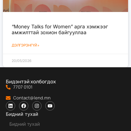
“Money Talks for Women” арга хэмжээг
амжилттай зохион байгууллаа
ДЭЛГЭРЭНГҮЙ »
20/05/2026
Бидэнтэй холбогдох
7707 0101
Contact@lend.mn
Бидний тухай
Бидний тухай