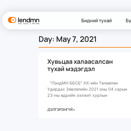
Бидний тухай
Бү
Day: May 7, 2021
Хувьцаа халаасалсан
тухай мэдэгдэл
“ЛэндМН ББСБ” ХК-ийн Төлөөлөн
Удирдах Зөвлөлийн 2021 оны 04 сарын
23-ны өдрийн ээлжит хурлын
ДЭЛГЭРЭНГҮЙ »