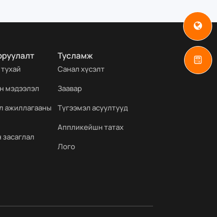
оруулалт
Тусламж
 тухай
Санал хүсэлт
н мэдээлэл
Заавар
йл ажиллагааны
Түгээмэл асуултууд
Аппликейшн татах
 засаглал
Лого