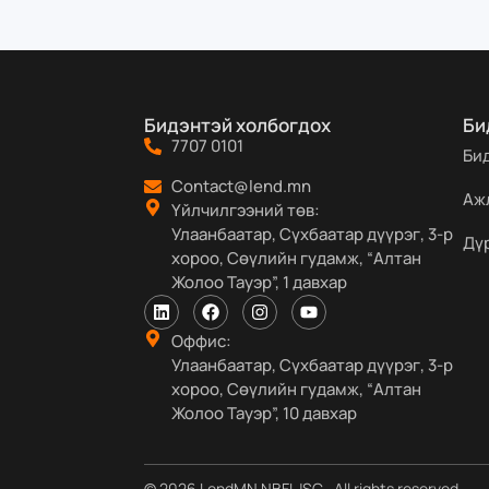
Бидэнтэй холбогдох
Би
7707 0101
Би
Contact@lend.mn
Аж
Үйлчилгээний төв:
Улаанбаатар, Сүхбаатар дүүрэг, 3-р
Дү
хороо, Сөүлийн гудамж, “Алтан
Жолоо Тауэр”, 1 давхар
Оффис:
Улаанбаатар, Сүхбаатар дүүрэг, 3-р
хороо, Сөүлийн гудамж, “Алтан
Жолоо Тауэр”, 10 давхар
© 2026 LendMN NBFI JSC . All rights reserved.