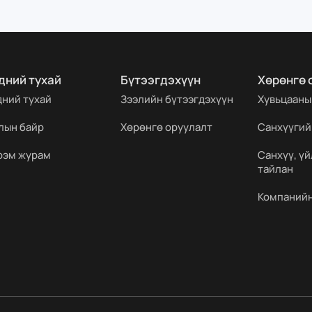
дний тухай
Бүтээгдэхүүн
Хөрөнгө 
дний тухай
Зээлийн бүтээгдэхүүн
Хувьцааны
лын байр
Хөрөнгө оруулалт
Санхүүгий
рэм журам
Санхүү, ү
тайлан
Компанийн