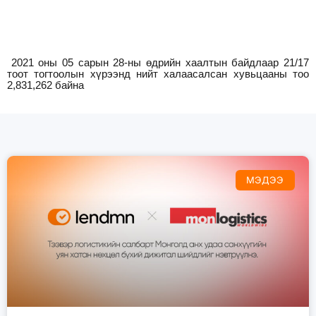
2021 оны
05
сарын 28-ны өдрийн хаалтын байдлаар 2
1
/
1
7
тоот тогтоолын хүрээнд нийт халаасалсан хувьцааны тоо
2
,831
,262
байна
МЭДЭЭ