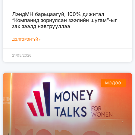
ЛэндМН барьцаагүй, 100% дижитал
“Компанид зориулсан зээлийн шугам”-ыг
зах зээлд нэвтрүүллээ
ДЭЛГЭРЭНГҮЙ »
21/05/2026
МЭДЭЭ