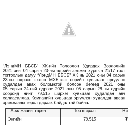
“ЛэндМН ББСБ” ХК-ийн Төлөөлөн Удирдах Зөвлөлийн
202
1
оны
04
сарын 23-ны өдрийн ээлжит хурлын 2
1
/
1
7 тоот
тогтоолын дагуу “ЛэндМН ББСБ” ХК нь 202
1
оны
04
сарын
2
3
-ны өдрөөс эхлэн МХБ-ээс өөрийн хувьцааг эргүүлэн
худалдан авaх боломжтой болсон бөгөөд 2021 оны
0
5
сарын
24
-ний өдрөөс 2021 оны 0
5
сарын
28
-ны өдрийн
хооронд нийт
79
,
515
ширхэг хувьцааг худалдан авч
халаасаллаа. Компанийн хувьцааг эргүүлэн худалдан авсан
арилжааны төрөл дараах байдалтай байна.
Арилжааны төрөл
Тоо ширхэг
Ни
Энгийн
79
,
515
₮