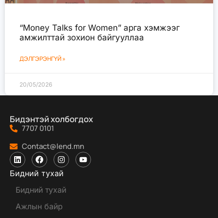
“Money Talks for Women” арга хэмжээг
амжилттай зохион байгууллаа
ДЭЛГЭРЭНГҮЙ »
20/05/2026
Бидэнтэй холбогдох
7707 0101
Contact@lend.mn
Бидний тухай
Бидний тухай
Ажлын байр