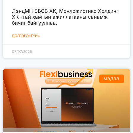
ЛэндМН ББСБ ХК, Монложистикс Холдинг
ХК -тай хамтын ажиллагааны санамж
бичиг байгууллаа.
ДЭЛГЭРЭНГҮЙ »
07/07/2026
МЭДЭЭ