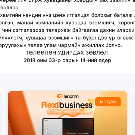
Хөрөнгийн Бирж хувьцааны хоёрдогч зах зээлийн
 боллоо.
йн нандин үнэ цэнэ итгэлцэл болохыг баталж ха
элгэн, манай компанийн хувьцаа эзэмшигч, хөрөн
 чин сэтгэлээсээ талархаж байгаагаа дахин илэрх
йлүүлэгч, хувьцаа эзэмшигч та бүхэндээ үр өгөөжт
 оруулахын төлөө улам чармайн ажиллах болно.
ТӨЛӨӨЛӨН УДИРДАХ ЗӨВЛӨЛ
2018 оны 03-р сарын 14-ний өдөр
МЭДЭЭ