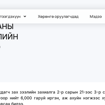
тээгдэхүүн
Хөрөнгө оруулагчдад
Мэдээ
АНЫ
ЛИЙН
Э
дагч зах зээлийн захиалга 2-р сарын 21-ээс 3-р 
оор нийт 6,000 гаруй иргэн, аж ахуйн нэгжээс 
авсан билээ.