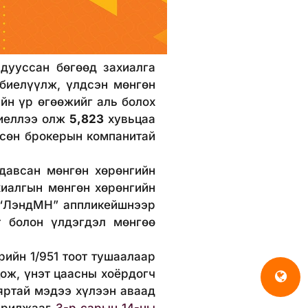
дууссан бөгөөд захиалга
биелүүлж, үлдсэн мөнгөн
йн үр өгөөжийг аль болох
биеллээ олж
5,823
хувьцаа
гсөн брокерын компанитай
всан мөнгөн хөрөнгийн
хиалгын мөнгөн хөрөнгийн
 “ЛэндМН” аппликейшнээр
т болон үлдэгдэл мөнгөө
ийн 1/951 тоот тушаалаар
ож, үнэт цаасны хоёрдогч
яртай мэдээ хүлээн аваад