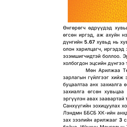
Өнгөрөгч өдрүүдэд хувь
өгсөн иргэд, аж ахуйн 
дүнгийн
5.67
хувьд нь ху
олон харилцагч, иргэдэд
эзэмшигчидтэй боллоо. Э
холбогдон эцсийн дүнгээ
Мөн Арилжаа Төлбөр т
зарлагын гүйлгээг хийж 
буцаалтаа анх захиалга
захиалга өгсөн хувьцаа
эргүүлэн авах заавартай
Санхүүгийн зохицуулах х
Лэндмн ББСБ ХК-ийн анхд
зах зээлийн арилжааг
3
с