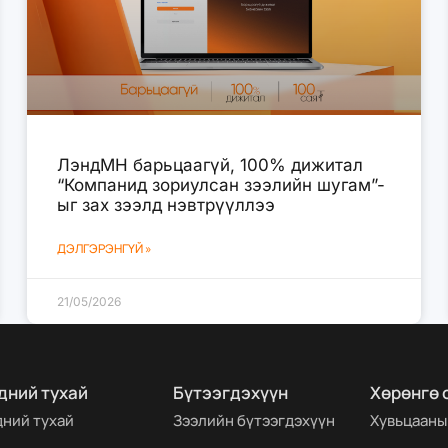
ЛэндМН барьцаагүй, 100% дижитал
“Компанид зориулсан зээлийн шугам”-
ыг зах зээлд нэвтрүүллээ
ДЭЛГЭРЭНГҮЙ »
21/05/2026
дний тухай
Бүтээгдэхүүн
Хөрөнгө 
дний тухай
Зээлийн бүтээгдэхүүн
Хувьцааны