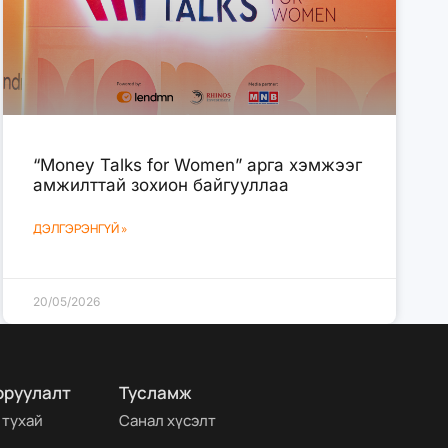
“Money Talks for Women” арга хэмжээг
амжилттай зохион байгууллаа
ДЭЛГЭРЭНГҮЙ »
20/05/2026
оруулалт
Тусламж
 тухай
Санал хүсэлт