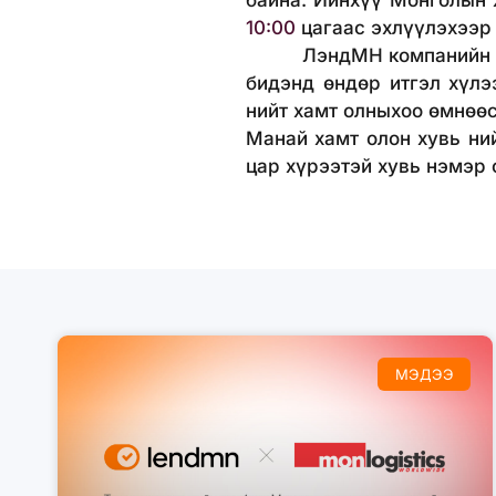
байна. Ийнхүү Монголын 
10:00
цагаас эхлүүлэхээр
ЛэндМН компанийн хамги
бидэнд өндөр итгэл хүлэ
нийт хамт олныхоо өмнөөс
Манай хамт олон хувь ни
цар хүрээтэй хувь нэмэр
МЭДЭЭ