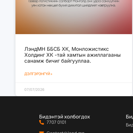
ЛэндМН ББСБ ХК, Монложистикс
Холдинг ХК -тай хамтын ажиллагааны
санамж бичиг байгууллаа.
ДЭЛГЭРЭНГҮЙ »
07/07/2026
Бидэнтэй холбогдох
Би
7707 0101
Би