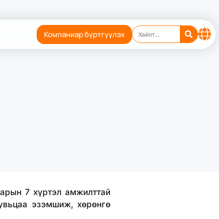
Компаниар бүртгүүлэх
сарын 7 хүртэл амжилттай
хувьцаа эзэмшиж, хөрөнгө