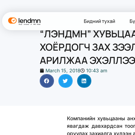
Бидний тухай
Бү
“ЛЭНДМН” ХУВЬЦА
ХОЁРДОГЧ ЗАХ ЗЭЭ
АРИЛЖАА ЭХЭЛЛЭ
March 15, 2018
10:43 am
Компанийн хувьцааны анх
явагдаж давхардсан тоог
оруулах захиалга хүлээн 