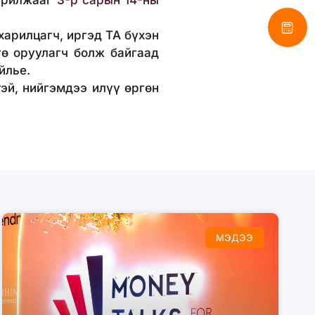
 арилжааг
3-р сарын 14-ны
рилцагч, иргэд ТА бүхэн
гө оруулагч болж байгаад
ийлье.
эй, нийгэмдээ илүү өргөн
МЭДЭЭ