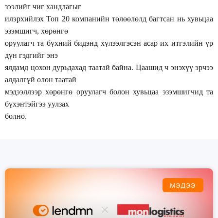
зээлийг чиг хандлагыг
илэрхийлэх Топ 20 компанийн төлөөлөлд багтсан нь хувьцаа
эзэмшигч, хөрөнгө
оруулагч та бүхний бидэнд хүлээлгэсэн асар их итгэлийн үр
дүн гэдгийг энэ
ялдамд цохон дурьдахад таатай байна. Цаашид ч энэхүү эрчээ
алдалгүй олон таатай
мэдээллээр хөрөнгө оруулагч болон хувьцаа эзэмшигчид та
бүхэнтэйгээ уулзах
болно.
МЭДЭЭ