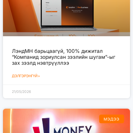
ЛэндМН барьцаагүй, 100% дижитал
“Компанид зориулсан зээлийн шугам”-ыг
зах зээлд нэвтрүүллээ
ДЭЛГЭРЭНГҮЙ »
21/05/2026
МЭДЭЭ