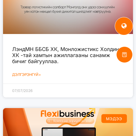
ЛэндМН ББСБ ХК, Монложистикс Холдинг
ХК -тай хамтын ажиллагааны санамж
бичиг байгууллаа.
ДЭЛГЭРЭНГҮЙ »
07/07/2026
МЭДЭЭ