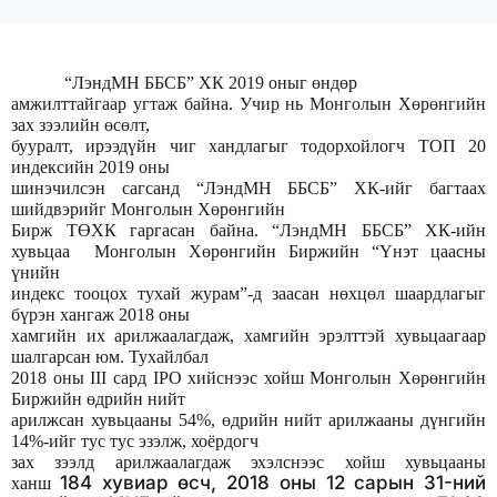
“ЛэндМН ББСБ” ХК 2019 оныг өндөр
амжилттайгаар угтаж байна. Учир нь Монголын Хөрөнгийн
зах зээлийн өсөлт,
бууралт, ирээдүйн чиг хандлагыг тодорхойлогч ТОП 20
индексийн 2019 оны
шинэчилсэн сагсанд “ЛэндМН ББСБ” ХК-ийг багтаах
шийдвэрийг Монголын Хөрөнгийн
Бирж ТӨХК гаргасан байна. “ЛэндМН ББСБ” ХК-ийн
хувьцаа Монголын Хөрөнгийн Биржийн “Үнэт цаасны
үнийн
индекс тооцох тухай журам”-д заасан нөхцөл шаардлагыг
бүрэн хангаж 2018 оны
хамгийн их арилжаалагдаж, хамгийн эрэлттэй хувьцаагаар
шалгарсан юм. Тухайлбал
2018 оны III сард IPO хийснээс хойш Монголын Хөрөнгийн
Биржийн өдрийн нийт
арилжсан хувьцааны 54%, өдрийн нийт арилжааны дүнгийн
14%-ийг тус тус эзэлж, хоёрдогч
зах зээлд арилжаалагдаж эхэлснээс хойш хувьцааны
184 хувиар өсч, 2018 оны 12 сарын 31-ний
ханш