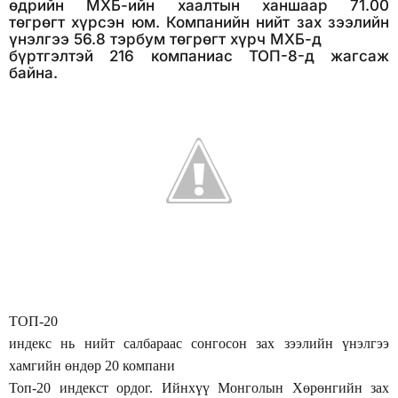
өдрийн МХБ-ийн хаалтын ханшаар 71.00
төгрөгт хүрсэн юм. Компанийн нийт зах зээлийн
үнэлгээ 56.8 тэрбум төгрөгт хүрч МХБ-д
бүртгэлтэй 216 компаниас ТОП-8-д жагсаж
байна.
ТОП-20
индекс нь нийт салбараас сонгосон зах зээлийн үнэлгээ
хамгийн өндөр 20 компани
Топ-20 индекст ордог. Ийнхүү Монголын Хөрөнгийн зах