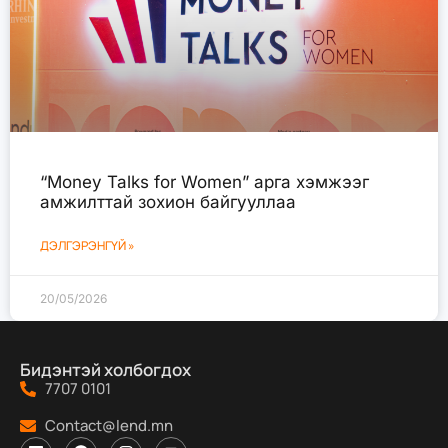
“Money Talks for Women” арга хэмжээг
амжилттай зохион байгууллаа
ДЭЛГЭРЭНГҮЙ »
20/05/2026
Бидэнтэй холбогдох
7707 0101
Contact@lend.mn