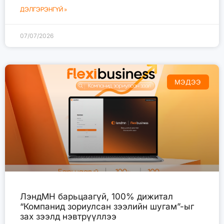
ДЭЛГЭРЭНГҮЙ »
07/07/2026
МЭДЭЭ
ЛэндМН барьцаагүй, 100% дижитал
“Компанид зориулсан зээлийн шугам”-ыг
зах зээлд нэвтрүүллээ