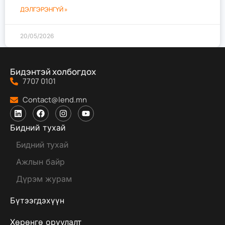
ДЭЛГЭРЭНГҮЙ »
20/05/2026
Бидэнтэй холбогдох
7707 0101
Contact@lend.mn
Бидний тухай
Бидний тухай
Ажлын байр
Дүрэм журам
Бүтээгдэхүүн
Хөрөнгө оруулалт