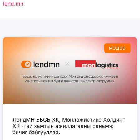
lend.mn
МЭДЭЭ
ЛэндМН ББСБ ХК, Монложистикс Холдинг
ХК -тай хамтын ажиллагааны санамж
бичиг байгууллаа.