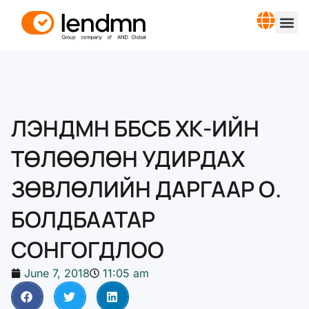
ЛЭНДМН ББСБ ХК-ИЙН
ТӨЛӨӨЛӨН УДИРДАХ
ЗӨВЛӨЛИЙН ДАРГААР О.
БОЛДБААТАР
СОНГОГДЛОО
June 7, 2018
11:05 am