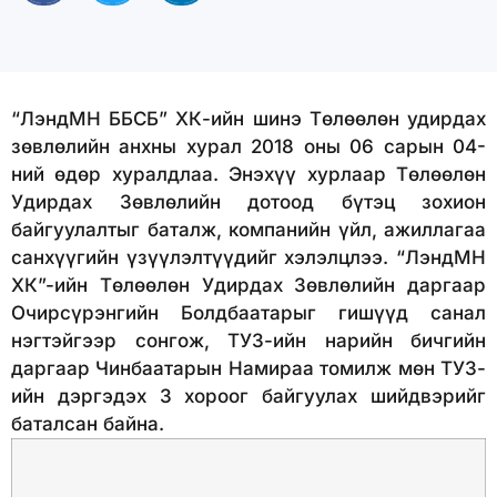
“ЛэндМН ББСБ” ХК-ийн шинэ Төлөөлөн удирдах
зөвлөлийн анхны хурал 2018 оны 06 сарын 04-
ний өдөр хуралдлаа. Энэхүү хурлаар Төлөөлөн
Удирдах Зөвлөлийн дотоод бүтэц зохион
байгуулалтыг баталж, компанийн үйл, ажиллагаа
санхүүгийн үзүүлэлтүүдийг хэлэлцлээ. “ЛэндМН
ХК”-ийн Төлөөлөн Удирдах Зөвлөлийн даргаар
Очирсүрэнгийн Болдбаатарыг гишүүд санал
нэгтэйгээр сонгож, ТУЗ-ийн нарийн бичгийн
даргаар Чинбаатарын Намираа томилж мөн ТУЗ-
ийн дэргэдэх 3 хороог байгуулах шийдвэрийг
баталсан байна.