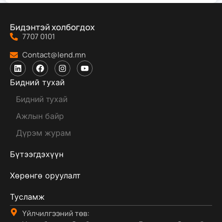
Бидэнтэй холбогдох
7707 0101
Contact@lend.mn
Бидний тухай
Бидний тухай
Ажлын байр
Дүрэм журам
Бүтээгдэхүүн
Хөрөнгө оруулалт
Тусламж
Үйлчилгээний төв: