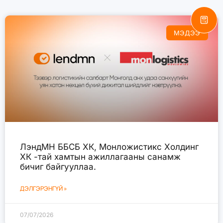
МЭДЭЭ
ЛэндМН ББСБ ХК, Монложистикс Холдинг
ХК -тай хамтын ажиллагааны санамж
бичиг байгууллаа.
ДЭЛГЭРЭНГҮЙ »
07/07/2026