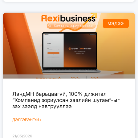
МЭДЭЭ
ЛэндМН барьцаагүй, 100% дижитал
“Компанид зориулсан зээлийн шугам”-ыг
зах зээлд нэвтрүүллээ
ДЭЛГЭРЭНГҮЙ »
21/05/2026