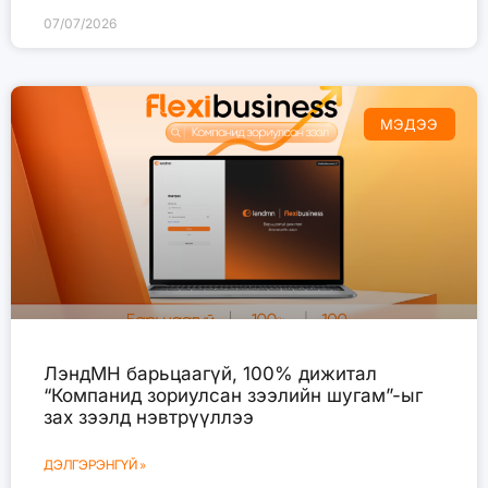
07/07/2026
МЭДЭЭ
ЛэндМН барьцаагүй, 100% дижитал
“Компанид зориулсан зээлийн шугам”-ыг
зах зээлд нэвтрүүллээ
ДЭЛГЭРЭНГҮЙ »