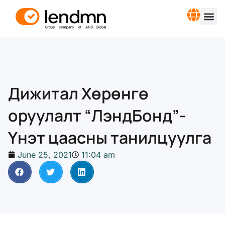
Дижитал Хөрөнгө
оруулалт “ЛэндБонд”-
Үнэт цаасны танилцуулга
June 25, 2021
11:04 am