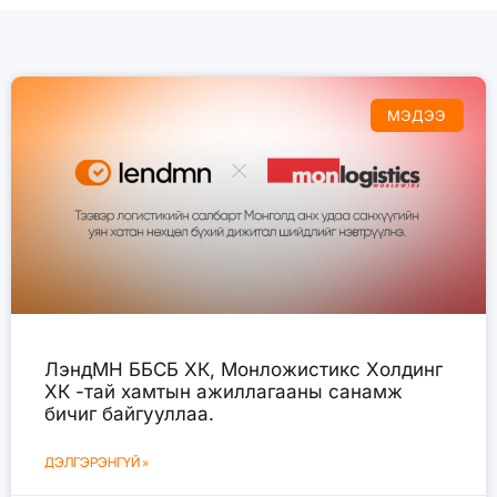
МЭДЭЭ
ЛэндМН ББСБ ХК, Монложистикс Холдинг
ХК -тай хамтын ажиллагааны санамж
бичиг байгууллаа.
ДЭЛГЭРЭНГҮЙ »