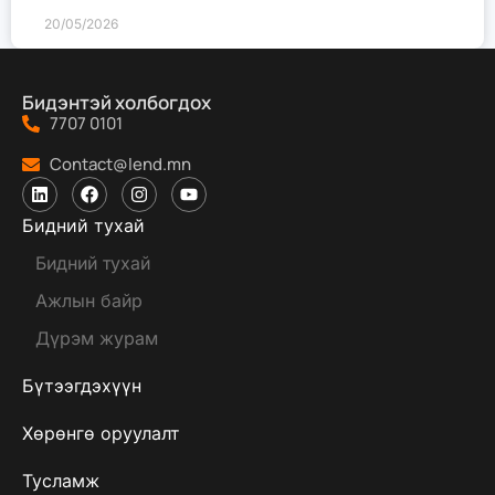
20/05/2026
Бидэнтэй холбогдох
7707 0101
Contact@lend.mn
Бидний тухай
Бидний тухай
Ажлын байр
Дүрэм журам
Бүтээгдэхүүн
Хөрөнгө оруулалт
Тусламж