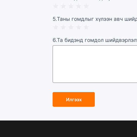
1 Star
2 Stars
3 Stars
4 Stars
5 Stars
5.Таны гомдлыг хүлээн авч шийд
1 Star
2 Stars
3 Stars
4 Stars
5 Stars
6.Та бидэнд гомдол шийдвэрлэл
Илгээх