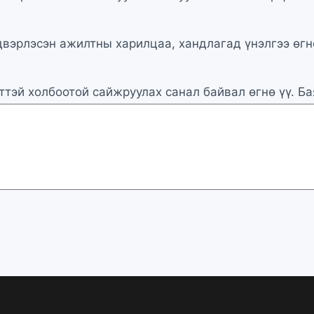
вэрлэсэн ажилтны харилцаа, хандлагад үнэлгээ өгнө 
ттэй холбоотой сайжруулах санал байвал өгнө үү. Б