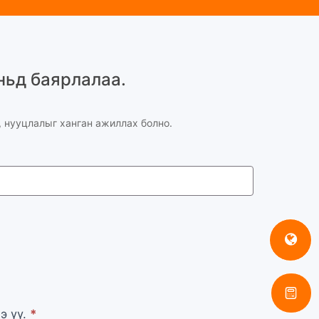
ньд баярлалаа.
, нууцлалыг ханган ажиллах болно.
э үү.
*