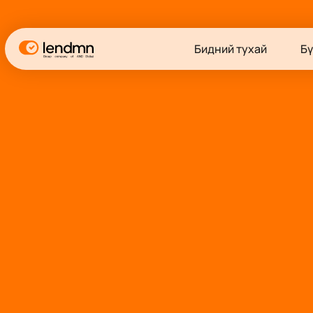
Бидний тухай
Бү