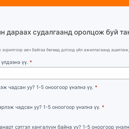
н дараах судалгаанд оролцож буй та
х зорилгоор авч байгаа бөгөөд дотоод үйл ажиллагаанд ашиглаж
 үлдээнэ үү.
*
ж чадсан уу? 1-5 оноогоор үнэлнэ үү.
*
рлэж чадсан уу? 1-5 оноогоор үнэлнэ үү.
*
нарт сэтгэл хангалуун байна уу? 1-5 оноогоор үнэлн