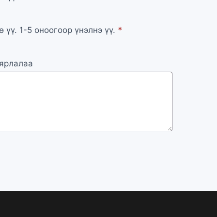
үү. 1-5 оноогоор үнэлнэ үү.
*
аярлалаа