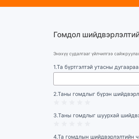
Гомдол
шийдвэрлэлтийн
Гомдол шийдвэрлэлтий
дараах
судалгаанд
оролцож буй
Энэхүү судалгааг үйлчилгээ сайжруула
таньд
1.Та бүртгэлтэй утасны дугаараа
баярлалаа.
2.Таны гомдлыг бүрэн шийдвэрлэ
1 Star
2 Stars
3 Stars
4 Stars
5 Stars
3.Таны гомдлыг шуурхай шийдвэ
1 Star
2 Stars
3 Stars
4 Stars
5 Stars
4.Та гомдлын шийдвэрлэлтийн ча