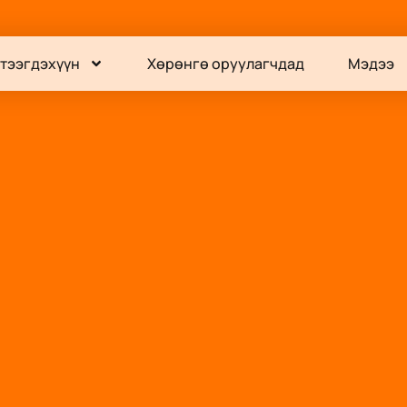
тээгдэхүүн
Хөрөнгө оруулагчдад
Мэдээ