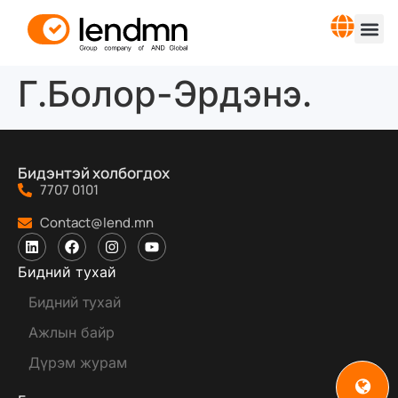
Г.Болор-Эрдэнэ.
Бидэнтэй холбогдох
7707 0101
Contact@lend.mn
Бидний тухай
Бидний тухай
Ажлын байр
Дүрэм журам