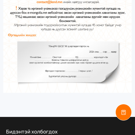
Бидэнтэй холбогдох