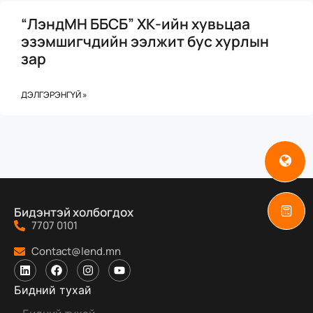
“ЛэндМН ББСБ” ХК-ийн хувьцаа
эзэмшигчдийн ээлжит бус хурлын
зар
ДЭЛГЭРЭНГҮЙ »
Бидэнтэй холбогдох
7707 0101
Contact@lend.mn
Бидний тухай