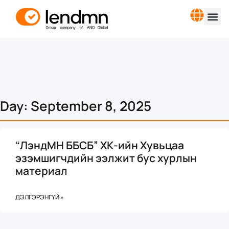
Day: September 8, 2025
“ЛэндМН ББСБ” ХК-ийн Хувьцаа
эзэмшигчдийн ээлжит бус хурлын
материал
ДЭЛГЭРЭНГҮЙ »