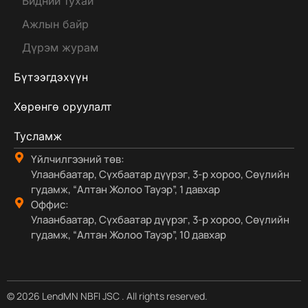
Бидний тухай
Ажлын байр
Дүрэм журам
Бүтээгдэхүүн
Хөрөнгө оруулалт
Тусламж
Үйлчилгээний төв:
Улаанбаатар, Сүхбаатар дүүрэг, 3-р хороо, Сөүлийн
гудамж, “Алтан Жолоо Тауэр”, 1 давхар
Оффис:
Улаанбаатар, Сүхбаатар дүүрэг, 3-р хороо, Сөүлийн
гудамж, “Алтан Жолоо Тауэр”, 10 давхар
© 2026 LendMN NBFI JSC . All rights reserved.