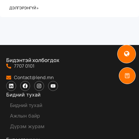
ДЭЛГЭРЭНГҮЙ »
Бидэнтэй холбогдох
7707 0101
Contact@lend.mn
Бидний тухай
Бидний тухай
Ажлын байр
Дүрэм журам