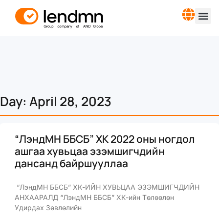
Day: April 28, 2023
“ЛэндМН ББСБ” ХК 2022 оны ногдол
ашгаа хувьцаа эзэмшигчдийн
дансанд байршууллаа
“ЛэндМН ББСБ” ХК-ИЙН ХУВЬЦАА ЭЗЭМШИГЧДИЙН
АНХААРАЛД “ЛэндМН ББСБ” ХК-ийн Төлөөлөн
Удирдах Зөвлөлийн