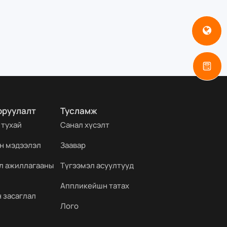
оруулалт
Тусламж
 тухай
Санал хүсэлт
н мэдээлэл
Заавар
йл ажиллагааны
Түгээмэл асуултууд
Аппликейшн татах
 засаглал
Лого