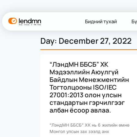
Бидний тухай
Бү
Day: December 27, 2022
“ЛэндМН ББСБ” ХК
Мэдээллийн Аюулгүй
Байдлын Менежментийн
Тогтолцооны ISO/IEC
27001:2013 олон улсын
стандартын гэрчилгээг
албан ёсоор авлаа.
“ЛэндМН ББСБ” ХК нь 6 жилийн өмнө
Монгол улсын зах зээлд анх