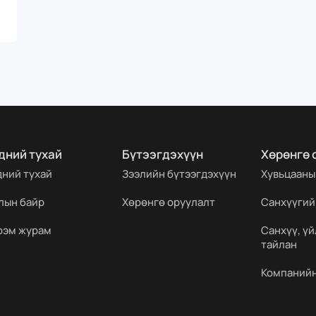
дний тухай
Бүтээгдэхүүн
Хөрөнгө 
дний тухай
Зээлийн бүтээгдэхүүн
Хувьцааны
лын байр
Хөрөнгө оруулалт
Санхүүгий
рэм журам
Санхүү, ү
тайлан
Компанийн