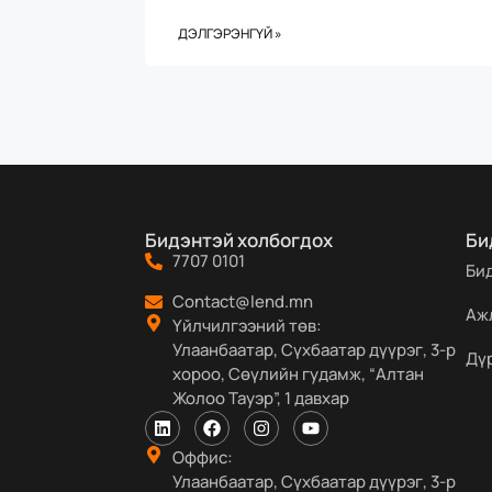
ДЭЛГЭРЭНГҮЙ »
Бидэнтэй холбогдох
Би
7707 0101
Би
Contact@lend.mn
Аж
Үйлчилгээний төв:
Улаанбаатар, Сүхбаатар дүүрэг, 3-р
Дү
хороо, Сөүлийн гудамж, “Алтан
Жолоо Тауэр”, 1 давхар
Оффис:
Улаанбаатар, Сүхбаатар дүүрэг, 3-р