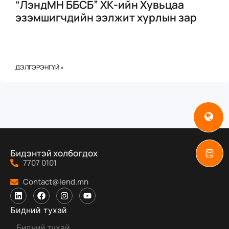
“ЛэндМН ББСБ” ХК-ийн Хувьцаа
эзэмшигчдийн ээлжит хурлын зар
ДЭЛГЭРЭНГҮЙ »
Бидэнтэй холбогдох
7707 0101
Contact@lend.mn
Бидний тухай
Бидний тухай