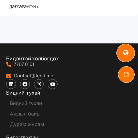
ДЭЛГЭРЭНГҮЙ »
Бидэнтэй холбогдох
7707 0101
Contact@lend.mn
Бидний тухай
Бидний тухай
Ажлын байр
Дүрэм журам
Бүтээгдэхүүн