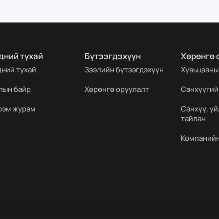
дний тухай
Бүтээгдэхүүн
Хөрөнгө 
дний тухай
Зээлийн бүтээгдэхүүн
Хувьцааны
лын байр
Хөрөнгө оруулалт
Санхүүгий
рэм журам
Санхүү, ү
тайлан
Компанийн