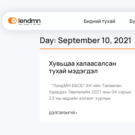
Бидний тухай
Бү
Day: September 10, 2021
Хувьцаа халаасалсан
тухай мэдэгдэл
“ЛэндМН ББСБ” ХК-ийн Төлөөлөн
Удирдах Зөвлөлийн 2021 оны 04 сарын
23-ны өдрийн ээлжит хурлын
ДЭЛГЭРЭНГҮЙ »