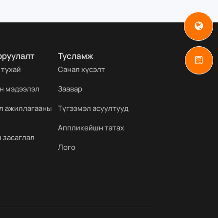
оруулалт
Тусламж
 тухай
Санал хүсэлт
н мэдээлэл
Заавар
йл ажиллагааны
Түгээмэл асуултууд
Аппликейшн татах
 засаглал
Лого