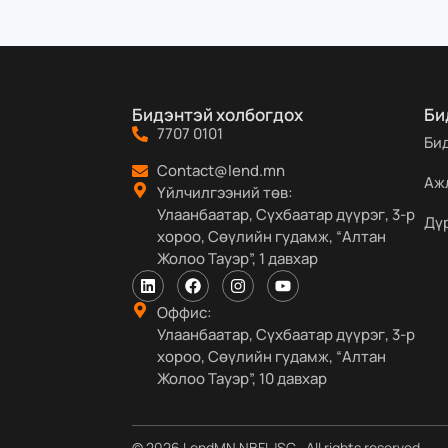
Бидэнтэй холбогдох
Би
7707 0101
Би
Contact@lend.mn
Аж
Үйлчилгээний төв:
Улаанбаатар, Сүхбаатар дүүрэг, 3-р
Дү
хороо, Сөүлийн гудамж, “Алтан
Жолоо Тауэр”, 1 давхар
Оффис:
Улаанбаатар, Сүхбаатар дүүрэг, 3-р
хороо, Сөүлийн гудамж, “Алтан
Жолоо Тауэр”, 10 давхар
© 2026 LendMN NBFI JSC . All rights reserved.