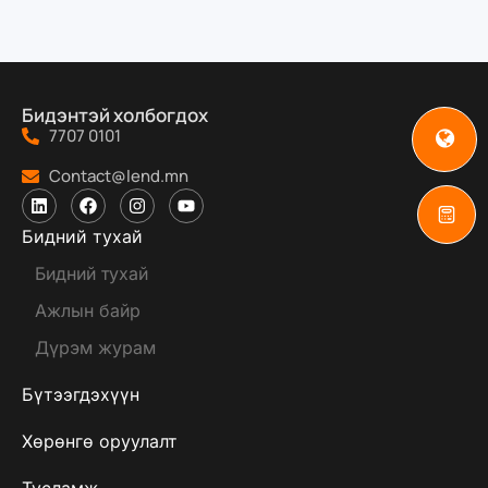
Бидэнтэй холбогдох
7707 0101
Contact@lend.mn
Бидний тухай
Бидний тухай
Ажлын байр
Дүрэм журам
Бүтээгдэхүүн
Хөрөнгө оруулалт