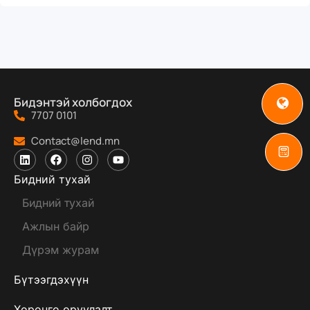
Бидэнтэй холбогдох
7707 0101
Contact@lend.mn
Бидний тухай
Бидний тухай
Ажлын байр
Дүрэм журам
Бүтээгдэхүүн
Хөрөнгө оруулалт