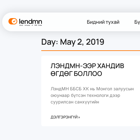
Бидний тухай
Бү
Day: May 2, 2019
ЛЭНДМН-ЭЭР ХАНДИВ
ӨГДӨГ БОЛЛОО
ЛэндМН ББСБ ХК нь Монгол залуусын
оюунаар бүтсэн технологи дээр
суурилсан санхүүгийн
ДЭЛГЭРЭНГҮЙ »