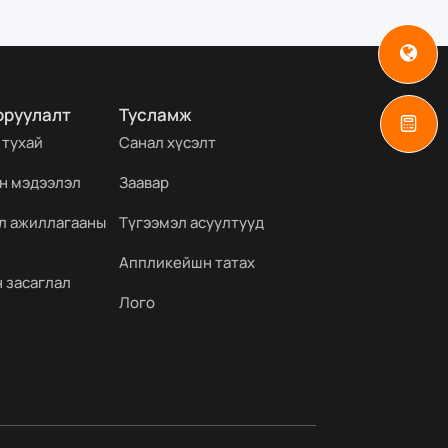
оруулалт
Тусламж
 тухай
Санал хүсэлт
н мэдээлэл
Заавар
йл ажиллагааны
Түгээмэл асуултууд
Аппликейшн татах
 засаглал
Лого