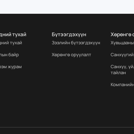
дний тухай
Бүтээгдэхүүн
Хөрөнгө 
дний тухай
Зээлийн бүтээгдэхүүн
Хувьцааны
лын байр
Хөрөнгө оруулалт
Санхүүгий
рэм журам
Санхүү, ү
тайлан
Компанийн