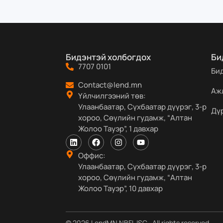
Бидэнтэй холбогдох
Би
7707 0101
Би
Contact@lend.mn
Аж
Үйлчилгээний төв:
Улаанбаатар, Сүхбаатар дүүрэг, 3-р
Дү
хороо, Сөүлийн гудамж, “Алтан
Жолоо Тауэр”, 1 давхар
Оффис:
Улаанбаатар, Сүхбаатар дүүрэг, 3-р
хороо, Сөүлийн гудамж, “Алтан
Жолоо Тауэр”, 10 давхар
© 2026 LendMN NBFI JSC . All rights reserved.