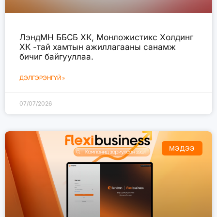
ЛэндМН ББСБ ХК, Монложистикс Холдинг
ХК -тай хамтын ажиллагааны санамж
бичиг байгууллаа.
ДЭЛГЭРЭНГҮЙ »
07/07/2026
МЭДЭЭ