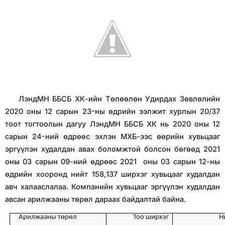
ЛэндМН ББСБ ХК-ийн Төлөөлөн Удирдах Зөвлөлийн
2020 оны 12 сарын 23-ны өдрийн ээлжит хурлын 20/37
тоот тогтоолын дагуу ЛэндМН ББСБ ХК нь 2020 оны 12
сарын 24-ний өдрөөс эхлэн МХБ-ээс өөрийн хувьцааг
эргүүлэн худалдан авaх боломжтой болсон бөгөөд 2021
оны 0
3
сарын
09
-ний өдрөөс 2021 оны 03 сарын
12
-ны
өдрийн хооронд нийт
158
,
137
ширхэг хувьцааг худалдан
авч халааслалаа. Компанийн хувьцааг эргүүлэн худалдан
авсан арилжааны төрөл дараах байдалтай байна.
Арилжааны төрөл
Тоо ширхэг
Н