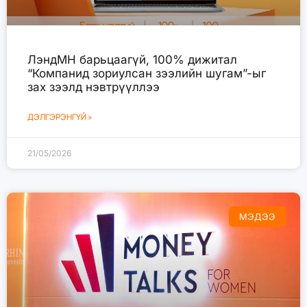
ЛэндМН барьцаагүй, 100% дижитал
“Компанид зориулсан зээлийн шугам”-ыг
зах зээлд нэвтрүүллээ
ДЭЛГЭРЭНГҮЙ »
21/05/2026
МЭДЭЭ