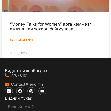
“Money Talks for Women” арга хэмжээг
амжилттай зохион байгууллаа
ДЭЛГЭРЭНГҮЙ »
20/05/2026
Бидэнтэй холбогдох
7707 0101
Contact@lend.mn
Бидний тухай
Бидний тухай