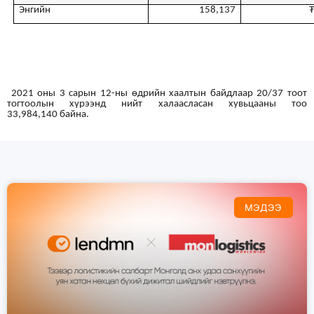
Энгийн
158
,
137
2021 оны 3 сарын
12
-ны өдрийн хаалтын байдлаар 20/37 тоот
тогтоолын хүрээнд нийт халаасласан хувьцааны тоо
33,
984
,
140
байна.
МЭДЭЭ