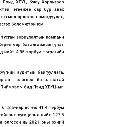
. Лэнд ХБҮЦ буюу Хөрөнгөөр
жтэй, өгөөжөө сар бүр авах
тогтмол орлогоо нэмэгдүүлэх,
 өсгөх боломжтой юм.
 тусгай зориулалтын компани
 Хөрөнгөөр баталгаажсан үнэт
д нийт 4.85 тэрбум төгрөгийн
үүгийн аудитын байгууллага,
ргэн төлөгдөх баталгаатай
. Тиймээс ч бид Лэнд ХБҮЦ-ыг
 61.2%-иар өсгөж 41.4 тэрбум
тайлант хугацаанд нийт 127.5
н олгосон нь 2021 оны эхний