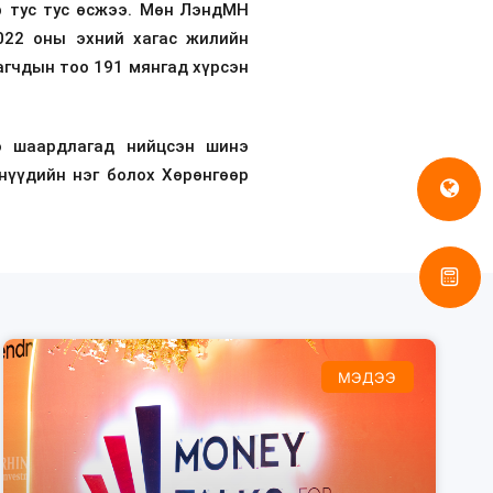
р тус тус өсжээ. Мөн ЛэндМН
022 оны эхний хагас жилийн
агчдын тоо 191 мянгад хүрсэн
ээ шаардлагад нийцсэн шинэ
нүүдийн нэг болох Хөрөнгөөр
МЭДЭЭ