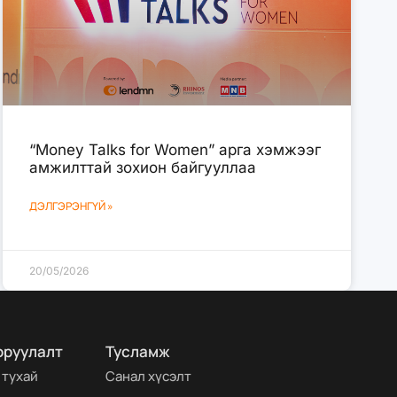
“Money Talks for Women” арга хэмжээг
амжилттай зохион байгууллаа
ДЭЛГЭРЭНГҮЙ »
20/05/2026
оруулалт
Тусламж
 тухай
Санал хүсэлт