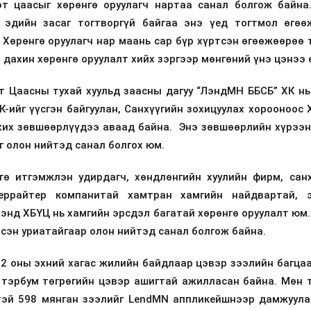
эт цаасыг хөрөнгө оруулагч нартаа санал болгож байна
 эдийн засаг тогтворгүй байгаа энэ үед тогтмол өгөө
Хөрөнгө оруулагч нар маань сар бүр хүртсэн өгөөжөөрөө 
дахин хөрөнгө оруулалт хийх зэргээр мөнгөний үнэ цэнээ
т Цаасны тухай хуульд заасны дагуу “ЛэндМН ББСБ” ХК нь
-ийг үүсгэн байгуулан, Санхүүгийн зохицуулах хорооноос
хих зөвшөөрлүүдээ аваад байна. Энэ зөвшөөрлийн хүрээн
г олон нийтэд санал болгох юм.
гө итгэмжлэн удирдагч, хөндлөнгийн хуулийн фирм, санх
еррайтер компанитай хамтран хамгийн найдвартай, э
энд ХБҮЦ нь хамгийн эрсдэл багатай хөрөнгө оруулалт юм
эсэн уриатайгаар олон нийтэд санал болгож байна.
 оны эхний хагас жилийн байдлаар цэвэр зээлийн багцаа
7 тэрбум төгрөгийн цэвэр ашигтай ажилласан байна. Мөн 
тэй 598 мянган зээлийг LendMN аппликейшнээр дамжуула