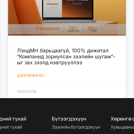
ЛэндМН барьцаагүй, 100% дижитал
“Компанид зориулсан зээлийн шугам”-
ыг зах зээлд нэвтрүүллээ
ДЭЛГЭРЭНГҮЙ »
21/05/2026
дний тухай
Бүтээгдэхүүн
Хөрөнгө 
дний тухай
Зээлийн бүтээгдэхүүн
Хувьцааны