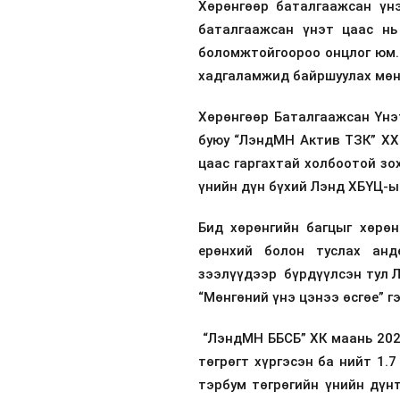
Хөрөнгөөр баталгаажсан үн
баталгаажсан үнэт цаас нь
боломжтойгоороо онцлог юм. 
хадгаламжид байршуулах мөн 
Хөрөнгөөр Баталгаажсан Үнэ
буюу “ЛэндМН Актив ТЗК” ХХК
цаас гаргахтай холбоотой зо
үнийн дүн бүхий Лэнд ХБҮЦ-ы
Бид хөрөнгийн багцыг хөрөн
ерөнхий болон туслах анд
зээлүүдээр бүрдүүлсэн тул Л
“Мөнгөний үнэ цэнээ өсгөе” г
“ЛэндМН ББСБ” ХК маань 2022
төгрөгт хүргэсэн ба нийт 1.
тэрбум төгрөгийн үнийн дүн