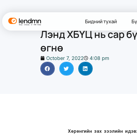
Бидний тухай
Бү
Лэнд ХБҮЦ нь сар б
өгнө
October 7, 2022
4:08 pm
Хөрөнгийн зах зээлийн идэв