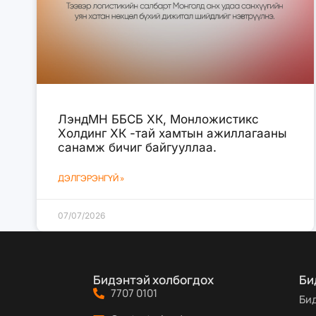
ЛэндМН ББСБ ХК, Монложистикс
Холдинг ХК -тай хамтын ажиллагааны
санамж бичиг байгууллаа.
ДЭЛГЭРЭНГҮЙ »
07/07/2026
Бидэнтэй холбогдох
Би
7707 0101
Би