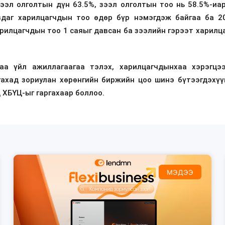
зээл олголтын дүн 63.5%, зээл олголтын тоо нь 58.5%-иа
вдаг харилцагчдын тоо өдөр бүр нэмэгдэж байгаа ба 2
рилцагчдын тоо 1 саяыг давсан ба зээлийн гэрээт харилц
аа үйл ажиллагаагаа тэлэх, харилцагчдынхаа хэрэгц
ргахад зориулан хөрөнгийн биржийн цоо шинэ бүтээгдэхүү
 ХБҮЦ-ыг гаргахаар боллоо.
МЭДЭЭ