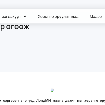
тээгдэхүүн
Хөрөнгө оруулагчдад
Мэдээ
үр өгөөж
х сэргэсэн энэ үед ЛэндМН маань дахин нэг хөрөнгө ор