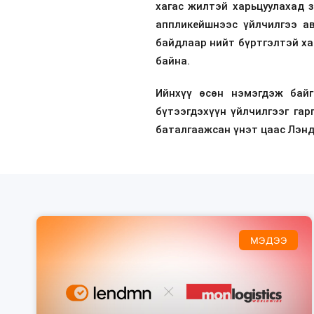
хагас жилтэй харьцуулахад 
аппликейшнээс үйлчилгээ а
байдлаар нийт бүртгэлтэй ха
байна.
Ийнхүү өсөн нэмэгдэж байг
бүтээгдэхүүн үйлчилгээг га
баталгаажсан үнэт цаас Лэнд
МЭДЭЭ