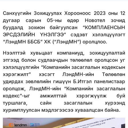
Санхүүгийн Зохицуулах Хорооноос 2023 оны 12
дугаар сарын 05-ны өдөр Новотел зочид
буудалд зохион байгуулсан “КОМПЛАЕНСЫН
ЭРСДЭЛИЙН ҮНЭЛГЭЭ” сэдэвт хэлэлцүүлэгт
“ЛэндМН ББСБ” ХК (“ЛэндМН”) оролцлоо.
Нээлттэй хувьцаат компаниуд, зохицуулалтай
этгээд болон судлаачдын төлөөлөл оролцсон уг
хэлэлцүүлгийн “Компанийн засаглалын кодексын
хэрэгжилт” хэсэгт ЛэндМН-ийн Төлөөлөн
удирдах зөвлөлийн гишүүн Б.Итгэл панелистаар
оролцож, ЛэндМН-ийн “Компанийн засаглалын
кодекс”-ыг амжилттай хэрэгжүүлж буй
туршлага, сайн засаглалын хүрээнд
хуримтлуулсан мэдлэгээсээ хуваалцсан байна.