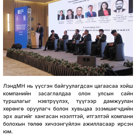
ЛэндМН нь үүсгэн байгуулагдсан цагаасаа хойш
компанийн засаглалдаа олон улсын сайн
туршлагыг нэвтрүүлэх, түүгээр дамжуулан
хөрөнгө оруулагч болон хувьцаа эзэмшигчдийн
эрх ашгийг хангасан нээлттэй, итгэлтэй компани
болохын төлөө хичээнгүйлэн ажилласаар ирсэн
юм.