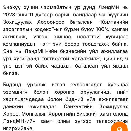
Энэхүү хүчин чармайлтын үр дүнд ЛэндМН нь
2023 оны 11 дүгээр сарын байдлаар Санхүүгийн
Зохицуулах Хорооноос баталсан “Компанийн
засаглалын кодекс”-ыг бүрэн буюу 100% ханган
ажиллаж, үлгэр жишээ нээлттэй хувьцаат
компаниудын нэгт зүй ёсоор тооцогдож байна.
Энэ нь ЛэндМН-ийн бизнесийн үйл ажиллагаа
урт хугацаанд тогтвортой үргэлжилж, цаашид ч
үнэ цэнтэй байж чадахыг баталсан үйл явдал
билээ.
Бидэнд үргэлж итгэл хүлээлгэдэг хувьцаа
эзэмшигч болон хөрөнгө оруулагчид, нийт
харилцагчдадаа болон бидний үйл ажиллагааг
дэмжин ажилладаг Санхүүгийн Зохицуулах
Хороо, Монголын Хөрөнгийн Биржийн хамт олонд
ЛэндМН-ийн хамт олны зүгээс талархсанаа
илэрхийлье.