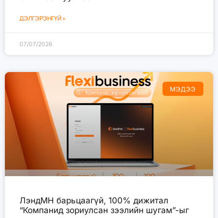
ДЭЛГЭРЭНГҮЙ »
07/07/2026
МЭДЭЭ
ЛэндМН барьцаагүй, 100% дижитал
“Компанид зориулсан зээлийн шугам”-ыг