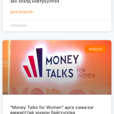
зах зээлд нэвтрүүллээ
ДЭЛГЭРЭНГҮЙ »
21/05/2026
МЭДЭЭ
“Money Talks for Women” арга хэмжээг
амжилттай зохион байгууллаа