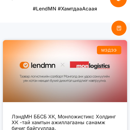
#LendMN #ХамтдааАсаая
МЭДЭЭ
ЛэндМН ББСБ ХК, Монложистикс Холдинг
ХК -тай хамтын ажиллагааны санамж
бичиг байгууллаа.