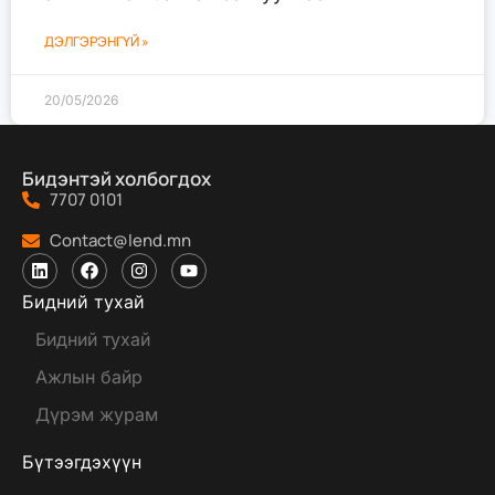
ДЭЛГЭРЭНГҮЙ »
20/05/2026
Бидэнтэй холбогдох
7707 0101
Contact@lend.mn
Бидний тухай
Бидний тухай
Ажлын байр
Дүрэм журам
Бүтээгдэхүүн