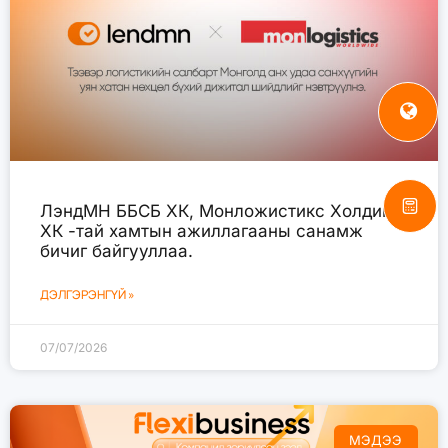
ЛэндМН ББСБ ХК, Монложистикс Холдинг
ХК -тай хамтын ажиллагааны санамж
бичиг байгууллаа.
ДЭЛГЭРЭНГҮЙ »
07/07/2026
МЭДЭЭ