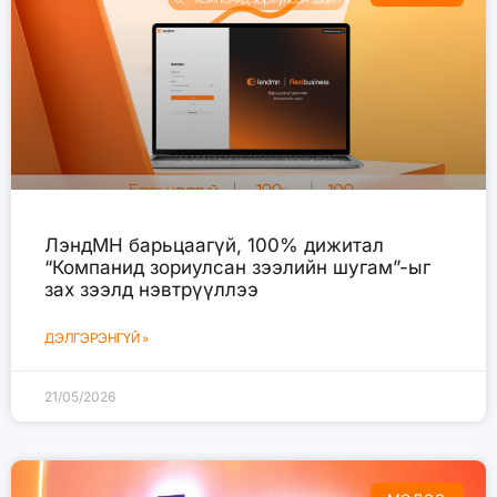
ЛэндМН барьцаагүй, 100% дижитал
“Компанид зориулсан зээлийн шугам”-ыг
зах зээлд нэвтрүүллээ
ДЭЛГЭРЭНГҮЙ »
21/05/2026