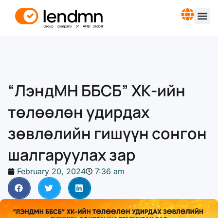
“ЛэндМН ББСБ” ХК-ийн
төлөөлөн удирдах
зөвлөлийн гишүүн сонгон
шалгаруулах зар
February 20, 2024
7:36 am