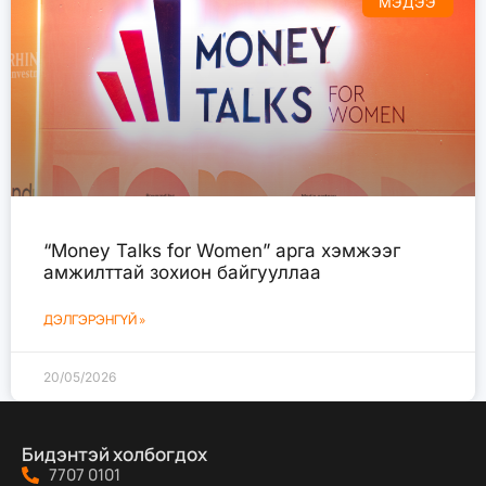
МЭДЭЭ
“Money Talks for Women” арга хэмжээг
амжилттай зохион байгууллаа
ДЭЛГЭРЭНГҮЙ »
20/05/2026
Бидэнтэй холбогдох
7707 0101